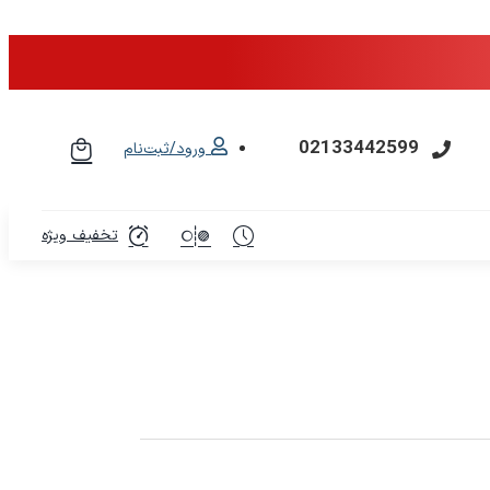
02133442599
ورود/ثبت‌نام
تخفیف ویژه