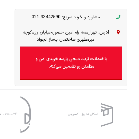
مشاوره و خرید سریع: 33442590-021
آدرس: تهران،سه راه امین حضور،خیابان ری،کوچه
میرمطهری،ساختمان پاساژ الجواد
با ضمانت ترب، دیجی پارسه خریدی امن و
مطمئن رو تضمین می‌کنه.
امکان تحویل اکسپرس
۲۴ساعته ، ۷روز هفته