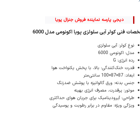
دیجی پارسه نماینده فروش جنرال پویا
ات فنی کولر آبی سلولزی پویا اکونومی مدل 6000
نوع کولر: آبی سلولزی
مدل: اکونومی 6000
رده انرژی: G
قدرت خنک‌کنندگی: بالا، با پخش یکنواخت هوا
ابعاد: 87×87×100 سانتی‌متر
جنس بدنه: ورق گالوانیزه با پوشش ضدزنگ
موتور: پرقدرت، مصرف انرژی بهینه
طراحی: آیرودینامیک برای جریان هوای حداکثری
ویژگی ویژه: مقاوم در برابر رطوبت و پوسیدگی