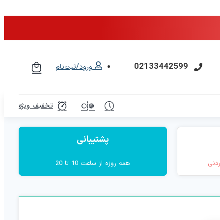
02133442599
ورود/ثبت‌نام
تخفیف ویژه
پشتیبانی
ردنی
همه روزه از ساعت 10 تا 20