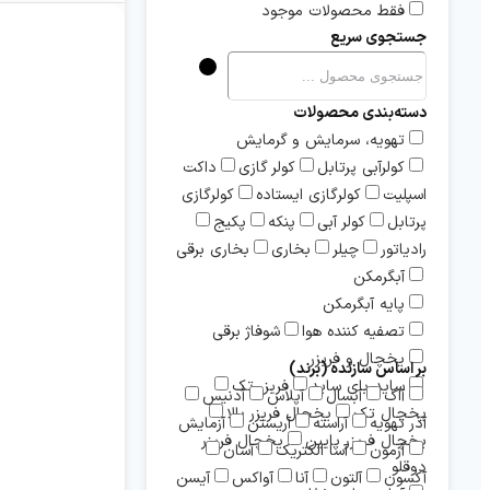
فقط محصولات موجود
جستجوی سریع
دسته‌بندی محصولات
تهویه، سرمایش و گرمایش
کولرآبی پرتابل
کولر گازی
داکت
اسپلیت
کولرگازی ایستاده
کولرگازی
پرتابل
کولر آبی
پنکه
پکیج
رادیاتور
چیلر
بخاری
بخاری برقی
آبگرمکن
پایه آبگرمکن
تصفیه کننده هوا
شوفاژ برقی
یخچال و فریزر
بر اساس سازنده (برند)
ساید بای ساید
فریزر تک
آاگ
آبسال
آپلاس
آدنیس
یخچال تک
یخچال فریزر بالا
آذر تهویه
آراسته
آریستن
آزمایش
یخچال فریزر پایین
یخچال فریزر
آزمون
آسا الکتریک
آسان
دوقلو
آکسون
آلتون
آنا
آواکس
آیسن