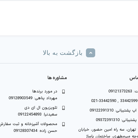
بازگشت به بالا
ماس
مشاوره ها
091213
در مورد برندها
مهرداد پناهی: 09128903549
0
تلویزیون ال ای دی
شتیبانی: 09122391310
سعیدنیا: 09122454893
یبانی: 09372391310
محصولات آشپزخانه و ثبت سفارش
تهران، سه راه امین حضور، خیابان
حسن زاده: 09128307434
چه میرمطهری، ساختمان پاساژ