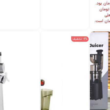
تومان
لی
4% تخفیف