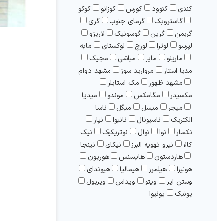
کندی
کنوود
کورس
کوزانو
کوکو
گاستروبک
گرمای جنوب
گری
گریمن
گرین
گوسونيک
لاریزو
لپرسو
لوترا
لورچ
لوکستای
مابه
مارینو
مایر
مباشی
مجیک
مدیا استار
مروارید سوز
مشهد دوام
مشهد ظهور
مک استایلر
مکسیدر
مگامکس
موندو
ميديا
میجر
میسل
میگل
ناسا
الکتریک
ناسیونال
نانیوا
نپار
نکسار
نوا
نوال
نوتریکوک
نيک
کالا
نیرو تهویه البرز
نیکای
نینجا
هاردستون
هایسنس
هوریون
هونیرا
هیلمرز
هیمالیا
هیوندای
وستن ایر
ویتو
ویداس
ویرپول
یونیک
یونیوا