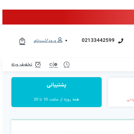
02133442599
ورود/ثبت‌نام
تخفیف ویژه
پشتیبانی
ردنی
همه روزه از ساعت 10 تا 20