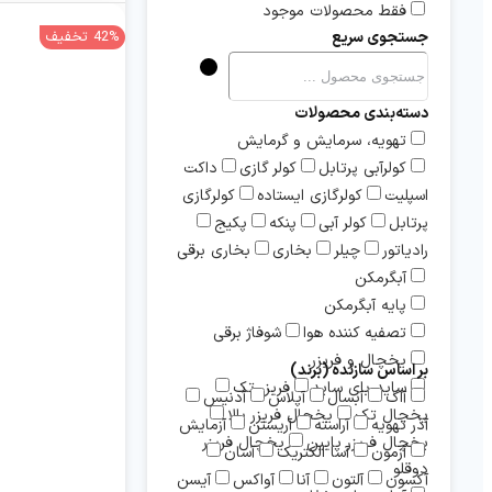
فقط محصولات موجود
جستجوی سریع
42% تخفیف
دسته‌بندی محصولات
تهویه، سرمایش و گرمایش
کولرآبی پرتابل
کولر گازی
داکت
اسپلیت
کولرگازی ایستاده
کولرگازی
پرتابل
کولر آبی
پنکه
پکیج
رادیاتور
چیلر
بخاری
بخاری برقی
آبگرمکن
پایه آبگرمکن
تصفیه کننده هوا
شوفاژ برقی
یخچال و فریزر
بر اساس سازنده (برند)
ساید بای ساید
فریزر تک
آاگ
آبسال
آپلاس
آدنیس
یخچال تک
یخچال فریزر بالا
آذر تهویه
آراسته
آریستن
آزمایش
یخچال فریزر پایین
یخچال فریزر
آزمون
آسا الکتریک
آسان
دوقلو
آکسون
آلتون
آنا
آواکس
آیسن