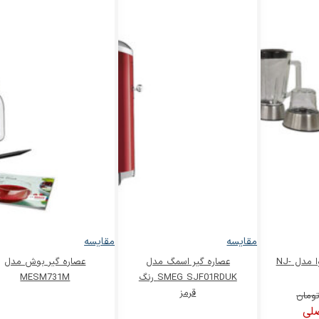
مقایسه
مقایسه
آبمیوه گیری نانیوا مدل NJ-
عصاره گیر اسمگ مدل
عصاره گیر بوش مدل
SMEG SJF01RDUK رنگ
MESM731M
قرمز
ومان
لی