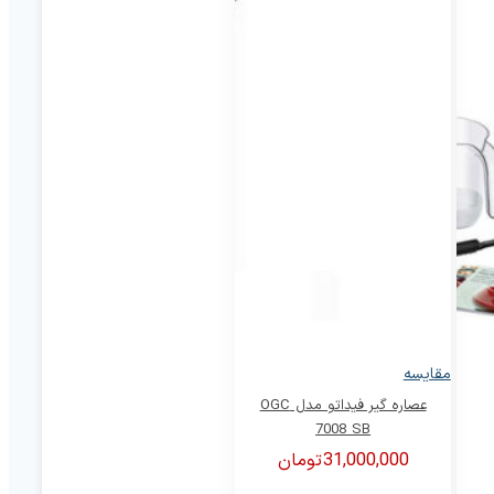
مقایسه
عصاره گیر فیداتو مدل OGC
7008 SB
31,000,000
تومان