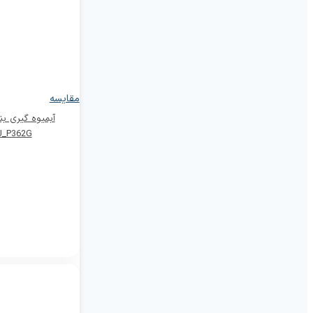
مقایسه
آبمیوه گیری 
J_P362G