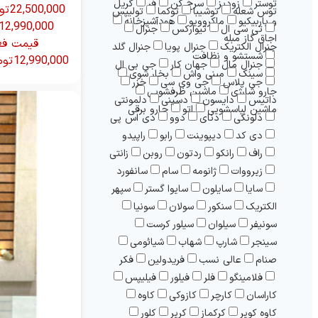
توستر
زودپز
سرخ کن
فر
گریل
22,500,000 تومان بود.
توس شعله
توشیبا
توکما
تولیپس
و باربیکیو
ماکروویو
هودآشپزخانه
12,990,000
تی سی ال
تیوارکس
جنرال
اجاق گاز مبله
قیمت فع
جنرال الکتریک
جنرال پویا
جنرال گلد
شستشو و نظافت
12,990,000 تومان است.
جنرال مال
جهان کار
جی بی ال
سینک
مینی واش
بخار شوی
جی پلاس
جی وی سی
خزر
جارو شارژی
ماشین ظرفشویی
داتیس
دایسون
دسینی
دلمونتی
ماشین لباسشویی
اتو
جارو برقی
دلونگی
دنای
دوو
دی اس پی
دی کد
دیپوینت
رابو
راپیدو
راف
رانکو
ردتون
روبن
زانتی
زیرووات
ژانومه
سام
سانفورد
سایا
سایلون
سایوا گستر
سپهر
الکتریک
سنکور
سولان
سونيا
سونیفر
سیلوان
سیلور کرست
سینجر
شارپ
شهاب
شیائومی
صنام
عالی نسب
فریدولین
فکر
فلامینگو
فلر
فیلور
فیلیپس
کاراسان
کارچر
کازوکی
کاوه
کاوه کویر
کرکماز
کریر
کلور