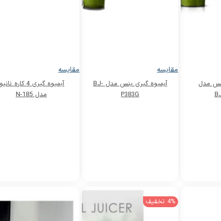
مقایسه
مقایسه
بنس مدل
آبمیوه گیری بنس مدل BJ-
آبمیوه گیری 4 کاره نانیو
B
P383G
مدل N-185
4% تخفیف