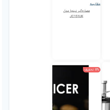
مقایسه
عصاره‌گیر نینجا مدل
JC151UK
8% تخفیف