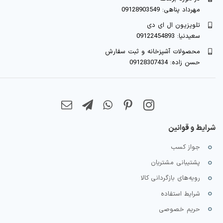
مهرداد پناهی: 09128903549
تلویزیون ال ای دی
سعیدنیا: 09122454893
محصولات آشپزخانه و ثبت سفارش
حسن زاده: 09128307434
شرایط و قوانین
جواز کسب
پشتیبانی مشتریان
رویه‌های بازگردانی کالا
شرایط استفاده
حریم خصوصی