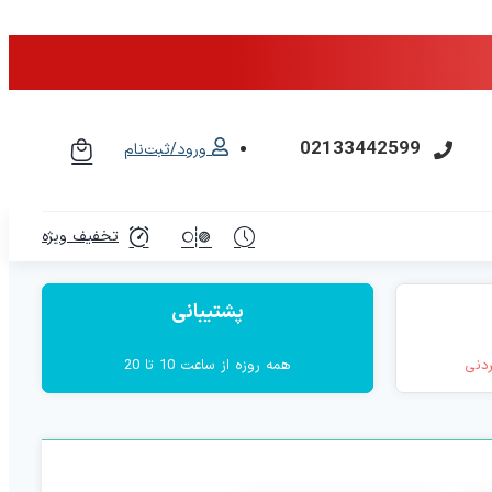
02133442599
ورود/ثبت‌نام
تخفیف ویژه
پشتیبانی
ردنی
همه روزه از ساعت 10 تا 20