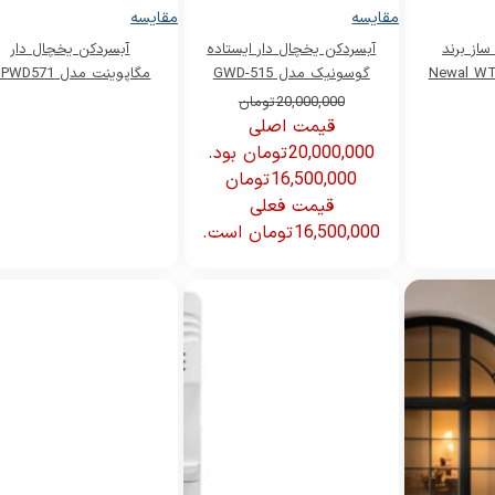
مقایسه
مقایسه
از برند
آبسردکن یخچال دار ایستاده
آبسردکن یخچال دار
گوسونیک مدل GWD-515
مگاپوینت مدل MPWD571
20,000,000
تومان
قیمت اصلی
20,000,000 تومان بود.
16,500,000
تومان
قیمت فعلی
16,500,000 تومان است.