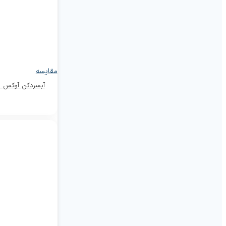
مقایسه
آبسردکن آوکس مدل