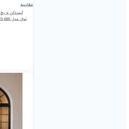
مقایسه
آبسردکن و یخ س
نوال مدل Newal WTD-680