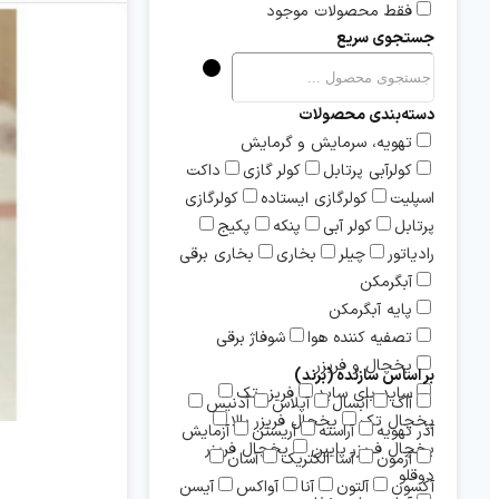
فقط محصولات موجود
جستجوی سریع
دسته‌بندی محصولات
تهویه، سرمایش و گرمایش
کولرآبی پرتابل
کولر گازی
داکت
اسپلیت
کولرگازی ایستاده
کولرگازی
پرتابل
کولر آبی
پنکه
پکیج
رادیاتور
چیلر
بخاری
بخاری برقی
آبگرمکن
پایه آبگرمکن
تصفیه کننده هوا
شوفاژ برقی
یخچال و فریزر
بر اساس سازنده (برند)
ساید بای ساید
فریزر تک
آاگ
آبسال
آپلاس
آدنیس
یخچال تک
یخچال فریزر بالا
آذر تهویه
آراسته
آریستن
آزمایش
یخچال فریزر پایین
یخچال فریزر
آزمون
آسا الکتریک
آسان
دوقلو
آکسون
آلتون
آنا
آواکس
آیسن