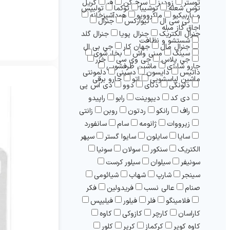
توستر
زودپز
سرخ کن
فر
گریل
توس شعله
توشیبا
توکما
تولیپس
و باربیکیو
ماکروویو
هودآشپزخانه
تی سی ال
تیوارکس
جنرال
اجاق گاز مبله
جنرال الکتریک
جنرال پویا
جنرال گلد
شستشو و نظافت
جنرال مال
جهان کار
جی بی ال
سینک
مینی واش
بخار شوی
جی پلاس
جی وی سی
خزر
جارو شارژی
ماشین ظرفشویی
داتیس
دایسون
دسینی
دلمونتی
ماشین لباسشویی
اتو
جارو برقی
دلونگی
دنای
دوو
دی اس پی
دی کد
دیپوینت
رابو
راپیدو
راف
رانکو
ردتون
روبن
زانتی
زیرووات
ژانومه
سام
سانفورد
سایا
سایلون
سایوا گستر
سپهر
الکتریک
سنکور
سولان
سونيا
سونیفر
سیلوان
سیلور کرست
سینجر
شارپ
شهاب
شیائومی
صنام
عالی نسب
فریدولین
فکر
فلامینگو
فلر
فیلور
فیلیپس
کاراسان
کارچر
کازوکی
کاوه
کاوه کویر
کرکماز
کریر
کلور