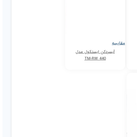
مقایسه
آبسردکن ایستکول مدل
TM-RW 440