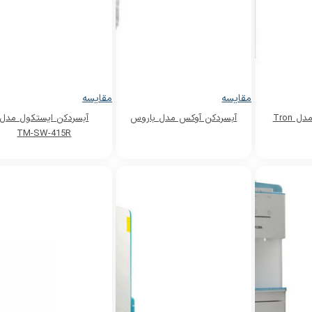
مقایسه
مقایسه
 Tron
آبسردکن آوکس مدل باروس
آبسردکن ايستکول مدل
TM-SW-415R