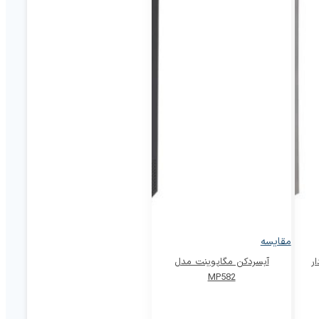
مقایسه
ر
آبسردکن مگاپوینت مدل
MP582