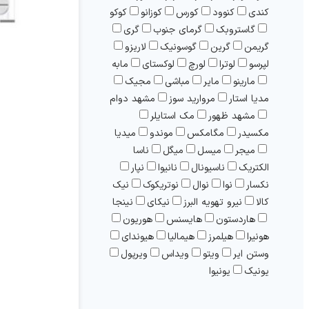
کندی
کنوود
کورس
کوزانو
کوکو
گاستروبک
گرمای جنوب
گری
گریمن
گرین
گوسونيک
لاریزو
لپرسو
لوترا
لورچ
لوکستای
مابه
مارینو
مایر
مباشی
مجیک
مدیا استار
مروارید سوز
مشهد دوام
مشهد ظهور
مک استایلر
مکسیدر
مگامکس
موندو
ميديا
میجر
میسل
میگل
ناسا
الکتریک
ناسیونال
نانیوا
نپار
نکسار
نوا
نوال
نوتریکوک
نيک
کالا
نیرو تهویه البرز
نیکای
نینجا
هاردستون
هایسنس
هوریون
هونیرا
هیلمرز
هیمالیا
هیوندای
وستن ایر
ویتو
ویداس
ویرپول
یونیک
یونیوا