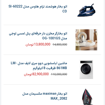
اتو بخار هوشمند ترام هاوس مدل SI-60222
CD
اتو بخارگر مخزن‌ دار حرفه‌ای پنل لمسی اوجی
مدل OG-1001GS
13,800,000
تومان
14,800,000
قیمت
قیمت
فعلی
اصلی
14,800,000 تومان
13,800,000 تومان
بود.
است.
ماشین لباسشویی دوو سری لایف مدل LM-
861WB ظرفیت 8 کیلوگرم
82,900,000
تومان
110,000,000
قیمت
قیمت
فعلی
اصلی
82,900,000 تومان
110,000,000 تومان
بود.
است.
اتو بخار maximan مکسیمان مدل
MAX_2082