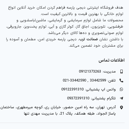
هدف فروشگاه اینترنتی دیجی پارسه فراهم کردن امکان خرید آنلاین انواع
لوازم خانگی با بهترین قیمت و بالاترین کیفیت است.
محصولات ما شامل لوازم سرمایشی و گرمایشی، ماشین‌لباسشویی و
ظرفشویی، تلویزیون، اجاق گاز، کولر گازی و آبی، لوازم پخت‌وپز، جاروبرقی،
لوازم صوتی‌تصویری و ده‌ها کالای دیگر می‌باشد.
با داشتن نشان
ضمانت ترب
، دیجی پارسه خریدی امن، مطمئن و آسوده را
برای مشتریان خود تضمین می‌کند.
اطلاعات تماس
مدیریت: 09121373263
تلفن: 33442599 , 33442590-021
واتس اپ پشتیبانی: 09122391310
تلگرام پشتیبانی: 09372391310
آدرس: تهران، سه راه امین حضور، خیابان ری، کوچه میرمطهری، ساختمان
پاساژ الجواد، طبقه همکف، پلاک 21، با مدیریت مهدی تنها