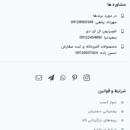
مشاوره ها
در مورد برندها
مهرداد پناهی: 09128903549
تلویزیون ال ای دی
سعیدنیا: 09122454893
محصولات آشپزخانه و ثبت سفارش
حسن زاده: 09128307434
شرایط و قوانین
جواز کسب
پشتیبانی مشتریان
رویه‌های بازگردانی کالا
شرایط استفاده