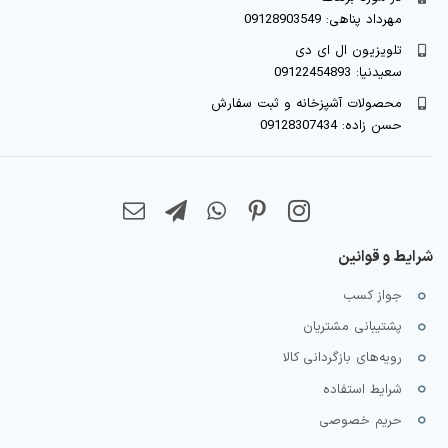
مهرداد پناهی: 09128903549
تلویزیون ال ای دی
سعیدنیا: 09122454893
محصولات آشپزخانه و ثبت سفارش
حسن زاده: 09128307434
شرایط و قوانین
جواز کسب
پشتیبانی مشتریان
رویه‌های بازگردانی کالا
شرایط استفاده
حریم خصوصی