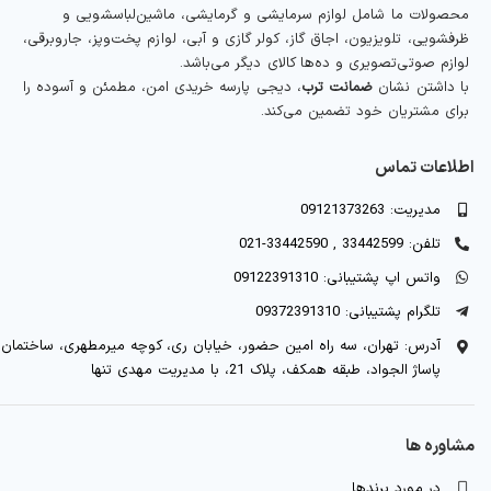
محصولات ما شامل لوازم سرمایشی و گرمایشی، ماشین‌لباسشویی و
ظرفشویی، تلویزیون، اجاق گاز، کولر گازی و آبی، لوازم پخت‌وپز، جاروبرقی،
لوازم صوتی‌تصویری و ده‌ها کالای دیگر می‌باشد.
با داشتن نشان
ضمانت ترب
، دیجی پارسه خریدی امن، مطمئن و آسوده را
برای مشتریان خود تضمین می‌کند.
اطلاعات تماس
مدیریت: 09121373263
تلفن: 33442599 , 33442590-021
واتس اپ پشتیبانی: 09122391310
تلگرام پشتیبانی: 09372391310
آدرس: تهران، سه راه امین حضور، خیابان ری، کوچه میرمطهری، ساختمان
پاساژ الجواد، طبقه همکف، پلاک 21، با مدیریت مهدی تنها
مشاوره ها
در مورد برندها