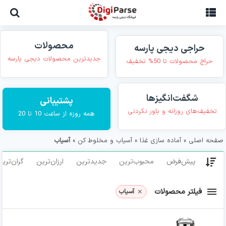
Ski
t
conten
محصولات
حراجی دیجی پارسه
جدیدترین محصولات دیجی پارسه
حراج محصولات تا 50% تخفیف
شگفت‌انگیزها
پشتیبانی
تخفیف‌های روزانه و باور نکردنی
همه روزه از ساعت 10 تا 20
صفحه اصلی
»
آماده سازی غذا
»
آسیاب و مخلوط کن
»
آسیاب
پیش‌فرض
محبوب‌ترین
جدیدترین
ارزان‌ترین
گران‌تری
فیلتر محصولات
آسیاب