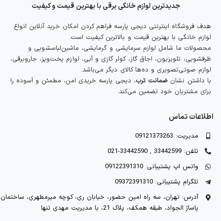
جدیدترین لوازم خانگی برقی با بهترین قیمت و کیفیت
هدف فروشگاه اینترنتی دیجی پارسه فراهم کردن امکان خرید آنلاین انواع
لوازم خانگی با بهترین قیمت و بالاترین کیفیت است.
محصولات ما شامل لوازم سرمایشی و گرمایشی، ماشین‌لباسشویی و
ظرفشویی، تلویزیون، اجاق گاز، کولر گازی و آبی، لوازم پخت‌وپز، جاروبرقی،
لوازم صوتی‌تصویری و ده‌ها کالای دیگر می‌باشد.
با داشتن نشان
ضمانت ترب
، دیجی پارسه خریدی امن، مطمئن و آسوده را
برای مشتریان خود تضمین می‌کند.
اطلاعات تماس
مدیریت: 09121373263
تلفن: 33442599 , 33442590-021
واتس اپ پشتیبانی: 09122391310
تلگرام پشتیبانی: 09372391310
آدرس: تهران، سه راه امین حضور، خیابان ری، کوچه میرمطهری، ساختمان
پاساژ الجواد، طبقه همکف، پلاک 21، با مدیریت مهدی تنها