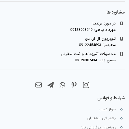
مشاوره ها
در مورد برندها
مهرداد پناهی: 09128903549
تلویزیون ال ای دی
سعیدنیا: 09122454893
محصولات آشپزخانه و ثبت سفارش
حسن زاده: 09128307434
شرایط و قوانین
جواز کسب
پشتیبانی مشتریان
رویه‌های بازگردانی کالا