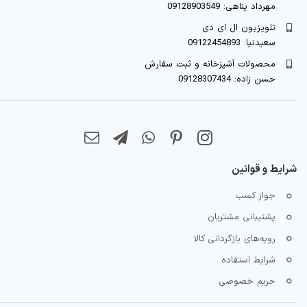
مهرداد پناهی: 09128903549
تلویزیون ال ای دی
سعیدنیا: 09122454893
محصولات آشپزخانه و ثبت سفارش
حسن زاده: 09128307434
شرایط و قوانین
جواز کسب
پشتیبانی مشتریان
رویه‌های بازگردانی کالا
شرایط استفاده
حریم خصوصی