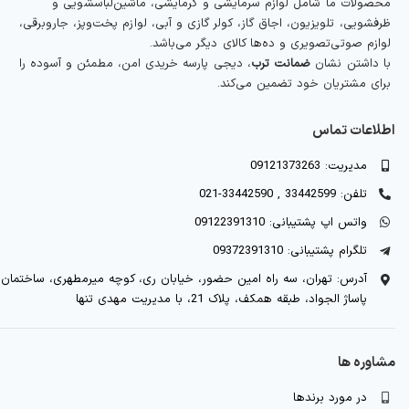
محصولات ما شامل لوازم سرمایشی و گرمایشی، ماشین‌لباسشویی و
ظرفشویی، تلویزیون، اجاق گاز، کولر گازی و آبی، لوازم پخت‌وپز، جاروبرقی،
لوازم صوتی‌تصویری و ده‌ها کالای دیگر می‌باشد.
با داشتن نشان
ضمانت ترب
، دیجی پارسه خریدی امن، مطمئن و آسوده را
برای مشتریان خود تضمین می‌کند.
اطلاعات تماس
مدیریت: 09121373263
تلفن: 33442599 , 33442590-021
واتس اپ پشتیبانی: 09122391310
تلگرام پشتیبانی: 09372391310
آدرس: تهران، سه راه امین حضور، خیابان ری، کوچه میرمطهری، ساختمان
پاساژ الجواد، طبقه همکف، پلاک 21، با مدیریت مهدی تنها
مشاوره ها
در مورد برندها