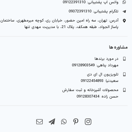
واتس اپ پشتیبانی: 09122391310
تلگرام پشتیبانی: 09372391310
آدرس: تهران، سه راه امین حضور، خیابان ری، کوچه میرمطهری، ساختمان
پاساژ الجواد، طبقه همکف، پلاک 21، با مدیریت مهدی تنها
مشاوره ها
در مورد برندها
مهرداد پناهی: 09128903549
تلویزیون ال ای دی
سعیدنیا: 09122454893
محصولات آشپزخانه و ثبت سفارش
حسن زاده: 09128307434