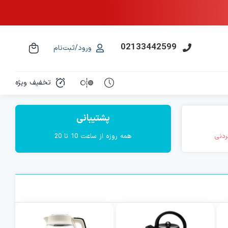
02133442599
ورود/ثبت‌نام
تخفیف ویژه
پشتیبانی
ردنی
همه روزه از ساعت 10 تا 20