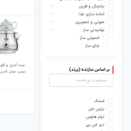
یخچال و فریزر
آماده سازی غذا
صوتی و تصویری
نوشیدنی ساز
اسموتی ساز
چای ساز
آب مرکبات گیری
آب میوه گیری
ست کتری و قور
اسپرسو ساز
بر اساس سازنده (برند)
نسب مدل لادن 5 لیتری
آبسردکن
قهوه ساز
سماور و کتری
اسمگ
پخت و پز
پارس خزر
شستشو و نظافت
ترام هاوس
دی اس پی