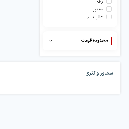
راف
سنکور
عالی نسب
فکر
فلر
کرکماز
محدوده قیمت
سماور و کتری