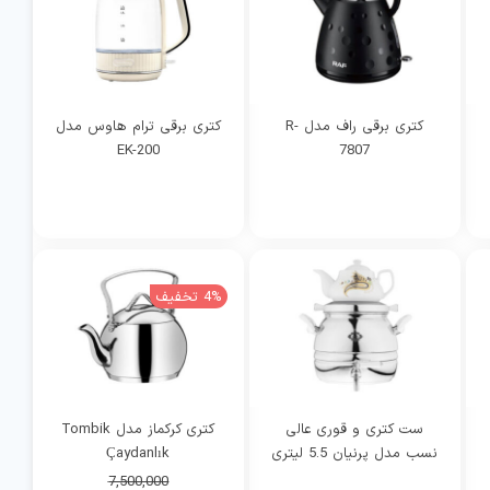
کتری برقی راف مدل R-
کتری برقی ترام هاوس مدل
EK-200
7807
10,900,000 تومان
10,400,000 تومان
4% تخفیف
ست کتری و قوری عالی
کتری کرکماز مدل Tombik
نسب مدل پرنیان 5.5 لیتری
Çaydanlık
قیمت
قیمت
7,500,000