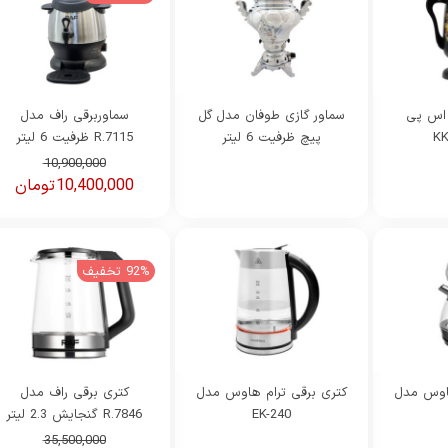
 اس پی
سماور گازی طوفان مدل گل
سماوربرقی راف مدل
پیچ ظرفیت 6 لیتر
R.7115 ظرفیت 6 لیتر
قیمت
قیمت
10,900,000
10,400,000
تومان
فعلی
اصلی
بود.
است.
92% تخفیف
هاوس مدل
کتری برقی ترام هاوس مدل
کتری برقی راف مدل
EK-240
R.7846 گنجایش 2.3 لیتر
قیمت
قیمت
35,500,000