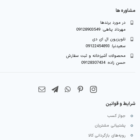
مشاوره ها
در مورد برندها
مهرداد پناهی: 09128903549
تلویزیون ال ای دی
سعیدنیا: 09122454893
محصولات آشپزخانه و ثبت سفارش
حسن زاده: 09128307434
شرایط و قوانین
جواز کسب
پشتیبانی مشتریان
رویه‌های بازگردانی کالا