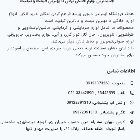
جدیدترین لوازم خانگی برقی با بهترین قیمت و کیفیت
هدف فروشگاه اینترنتی دیجی پارسه فراهم کردن امکان خرید آنلاین انواع
لوازم خانگی با بهترین قیمت و بالاترین کیفیت است.
محصولات ما شامل لوازم سرمایشی و گرمایشی، ماشین‌لباسشویی و
ظرفشویی، تلویزیون، اجاق گاز، کولر گازی و آبی، لوازم پخت‌وپز، جاروبرقی،
لوازم صوتی‌تصویری و ده‌ها کالای دیگر می‌باشد.
با داشتن نشان
ضمانت ترب
، دیجی پارسه خریدی امن، مطمئن و آسوده را
برای مشتریان خود تضمین می‌کند.
اطلاعات تماس
مدیریت: 09121373263
تلفن: 33442599 , 33442590-021
واتس اپ پشتیبانی: 09122391310
تلگرام پشتیبانی: 09372391310
آدرس: تهران، سه راه امین حضور، خیابان ری، کوچه میرمطهری، ساختمان
پاساژ الجواد، طبقه همکف، پلاک 21، با مدیریت مهدی تنها