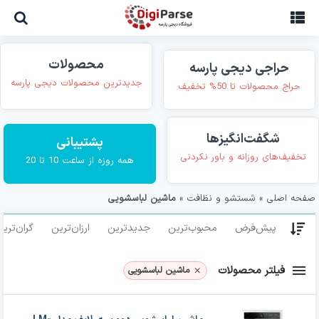
Ski
t
conten
محصولات
حراجی دیجی پارسه
جدیدترین محصولات دیجی پارسه
حراج محصولات تا 50% تخفیف
شگفت‌انگیزها
پشتیبانی
تخفیف‌های روزانه و باور نکردنی
همه روزه از ساعت 10 تا 20
صفحه اصلی
»
شستشو و نظافت
»
ماشین لباسشویی
پیش‌فرض
محبوب‌ترین
جدیدترین
ارزان‌ترین
گران‌تری
فیلتر محصولات
ماشین لباسشویی