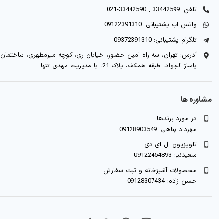
تلفن: 33442599 , 33442590-021
واتس اپ پشتیبانی: 09122391310
تلگرام پشتیبانی: 09372391310
آدرس: تهران، سه راه امین حضور، خیابان ری، کوچه میرمطهری، ساختمان
پاساژ الجواد، طبقه همکف، پلاک 21، با مدیریت مهدی تنها
مشاوره ها
در مورد برندها
مهرداد پناهی: 09128903549
تلویزیون ال ای دی
سعیدنیا: 09122454893
محصولات آشپزخانه و ثبت سفارش
حسن زاده: 09128307434