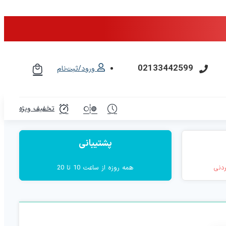
02133442599
ورود/ثبت‌نام
تخفیف ویژه
پشتیبانی
ردنی
همه روزه از ساعت 10 تا 20