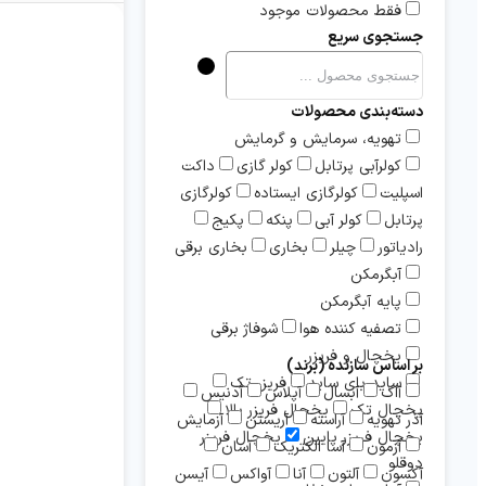
فقط محصولات موجود
جستجوی سریع
دسته‌بندی محصولات
تهویه، سرمایش و گرمایش
کولرآبی پرتابل
کولر گازی
داکت
اسپلیت
کولرگازی ایستاده
کولرگازی
پرتابل
کولر آبی
پنکه
پکیج
رادیاتور
چیلر
بخاری
بخاری برقی
آبگرمکن
پایه آبگرمکن
تصفیه کننده هوا
شوفاژ برقی
یخچال و فریزر
بر اساس سازنده (برند)
ساید بای ساید
فریزر تک
آاگ
آبسال
آپلاس
آدنیس
یخچال تک
یخچال فریزر بالا
آذر تهویه
آراسته
آریستن
آزمایش
یخچال فریزر پایین
یخچال فریزر
آزمون
آسا الکتریک
آسان
دوقلو
آکسون
آلتون
آنا
آواکس
آیسن