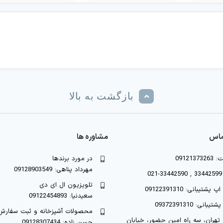
بازگشت به بالا
ماس
مشاوره ها
091213
در مورد برندها
مهرداد پناهی: 09128903549
0
تلویزیون ال ای دی
شتیبانی: 09122391310
سعیدنیا: 09122454893
یبانی: 09372391310
محصولات آشپزخانه و ثبت سفارش
تهران، سه راه امین حضور، خیابان
حسن زاده: 09128307434