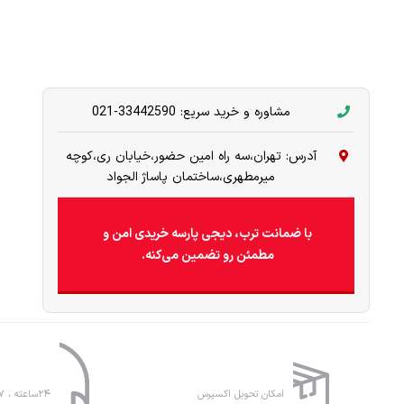
مشاوره و خرید سریع: 33442590-021
آدرس: تهران،سه راه امین حضور،خیابان ری،کوچه
میرمطهری،ساختمان پاساژ الجواد
با ضمانت ترب، دیجی پارسه خریدی امن و
مطمئن رو تضمین می‌کنه.
امکان تحویل اکسپرس
۲۴ساعته ، ۷روز هفته