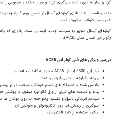
گرد و غبار به درون اتاق جلوگیری کرده و هوای خنک و مطبوعی را به
بدنه و قسمت های فلزی کولرهای آبسال از جنس ورق گالوانیزه تولید
عمر بسیار طولانی برخوردار است.
کولرهای آبسال مجهز به سیستم جدید آبرسانی است. بطوری که باعث 
(کولر آبی آبسال مدل AC35).
بررسی ویژگی های فنی کولر آبی AC35
کولر آبی 3500 آبسال AC35 مجهز به کلید محافظ جان
پروانه یکپارچه و بدون لرزش و صدا
بالانس شده با دستگاه های تمام خودکار، موجب دوام بیشتر ی
بدنه و قسمت های فلزی از ورق گالوانیزه مرغوب با پوشش ضخ
سیستم آبرسانی دقیق و تقسیم یکنواخت آب روی پوشال ها در 
جلوگیری از ریختن آب روی الکتروموتور و سوختن آن
امکان استفاده از کلید الکترونیک