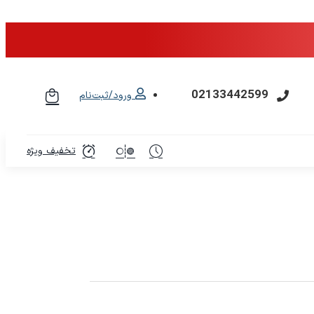
02133442599
ورود/ثبت‌نام
تخفیف ویژه