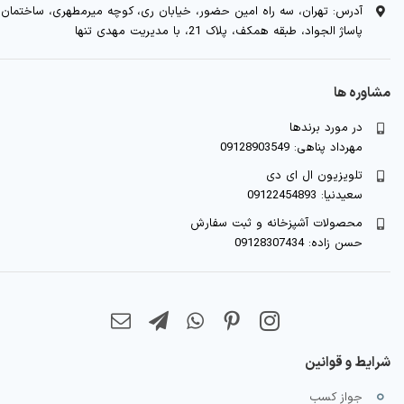
آدرس: تهران، سه راه امین حضور، خیابان ری، کوچه میرمطهری، ساختمان
پاساژ الجواد، طبقه همکف، پلاک 21، با مدیریت مهدی تنها
مشاوره ها
در مورد برندها
مهرداد پناهی: 09128903549
تلویزیون ال ای دی
سعیدنیا: 09122454893
محصولات آشپزخانه و ثبت سفارش
حسن زاده: 09128307434
شرایط و قوانین
جواز کسب