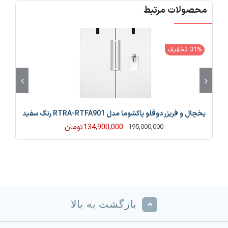
محصولات مرتبط
31% تخفیف
یخچال و فریزر دوقلو پاکشوما مدل RTRA-RTFA901 رنگ سفید
134,900,000
تومان
195,000,000
قیمت
قیمت
فعلی
اصلی
195,000,000 تومان
134,900,000 تومان
بود.
است.
بازگشت به بالا