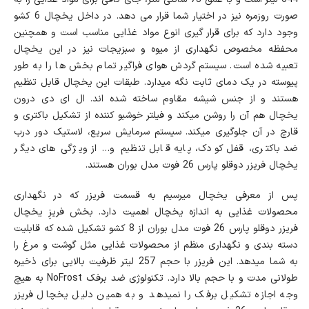
صورت روزمره نیز در اختیار شما قرار می دهد. در داخل یخچال 6 کشو
وجود دارد که برای قرار گیری انوع مواد غذایی مناسب است و همچنین
محفظه مخصوص نگهداری از میوه و سبزیجات نیز در این یخچال
تعبیه شده است. سیستم گردش هوای فراگیر تمام بخش ها را به طور
پیوسته در یک دمای ثابت نگه میدارد. طبقات این یخچال قابل تنظیم
هستند و از جنس شیشه مقاوم ساخته شده اند. ال ای دی درون
یخچال هم آن را روشن میکند و فیلتر خوشبو کننده از تشکیل باکتری و
قارچ در آن جلوگیری میکند. سیستم سرمایش سریع، لاستیک دور درب
ضد باکتری، قفل کودک، پایه قابل تنظیم و… از ویژگی های دیگر
یخچال فریزر دوقلو پارس 26 فوت مدل بوران هستند.
پس از معرفی یخچال میرسیم به قسمت فریزر که در نگهداری
محصولات غذایی به اندازه یخچال اهمیت دارد. بخش فریزِ یخچال
فریزر دوقلو پارس 26 فوت مدل بوران از 8 کشو تشکیل شده که قابلیت
دسته بندی و نگهداری منظم از محصولات غذایی مثل گوشت و مرغ را
به شما میدهد. این فریزر با حجم 257 لیتر ظرفیت بالایی برای ذخیره
طولانی مدت و با حجم بالا دارد. تکنولوژی ضد برفک NoFrost به هیچ
وجه اجازه تشکیل برفک را نمیدهد و به همین دلیل یخچال فریزر