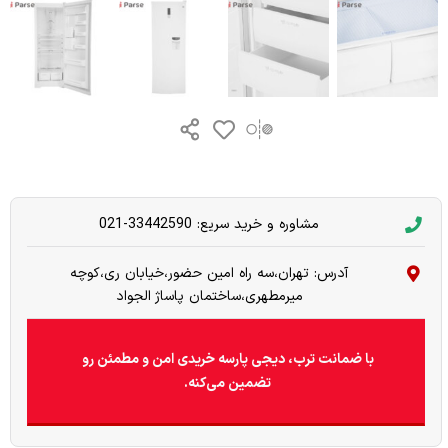
مشاوره و خرید سریع: 33442590-021
آدرس: تهران،سه راه امین حضور،خیابان ری،کوچه
میرمطهری،ساختمان پاساژ الجواد
با ضمانت ترب، دیجی پارسه خریدی امن و مطمئن رو
تضمین می‌کنه.