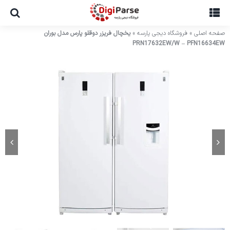
Ski
t
conten
صفحه اصلی
»
فروشگاه دیجی پارسه
»
یخچال فریزر دوقلو پارس مدل بوران
PRN17632EW/W – PFN16634EW