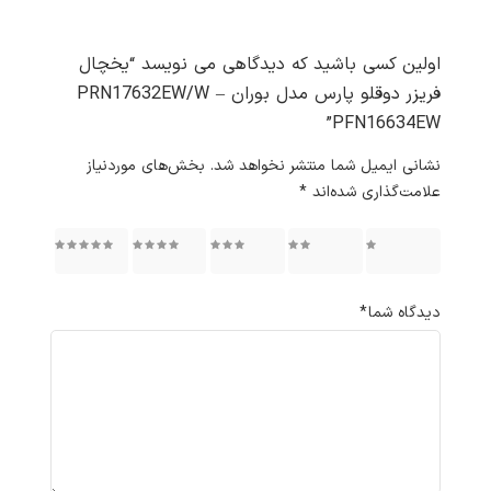
اولین کسی باشید که دیدگاهی می نویسد “یخچال
فریزر دوقلو پارس مدل بوران PRN17632EW/W –
PFN16634EW”
نشانی ایمیل شما منتشر نخواهد شد.
بخش‌های موردنیاز
علامت‌گذاری شده‌اند
*
۱ از ۵
۲ از ۵
۳ از ۵
۴ از ۵
۵ از ۵
ستاره
ستاره
ستاره
ستاره
ستاره
دیدگاه شما
*