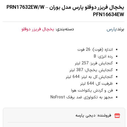
یخچال فریزر دوقلو پارس مدل بوران PRN17632EW/W –
PFN16634EW
برند:
پارس
دسته‌بندی:
یخچال فریزر دوقلو
اندازه (فوت): 26 فوت
رده انرژی: B
گنجایش فریز: 257 لیتر
گنجایش یخچال: 387 لیتر
گنجایش کل به لیتر: 644 لیتر
ظرفیت کل: 644 لیتر
فن و گردش یکنواخت هوا
مجهز به تکنولوژی ضد برفک NoFrost
فروشنده: دیجی پارسه