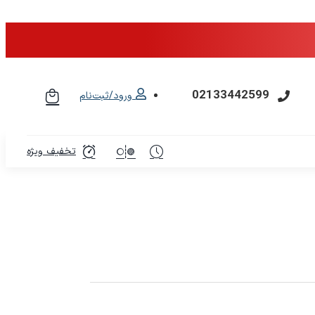
02133442599
ورود/ثبت‌نام
تخفیف ویژه