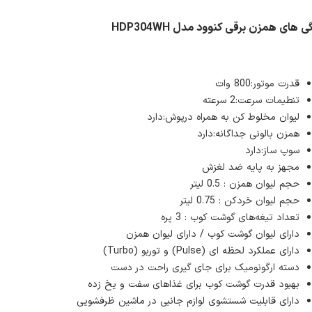
ی های همزن برقی کنوود مدل HDP304WH
قدرت موتور:800 وات
تنطیمات سرعت:2 سرعته
لیوان مخلوط کن به همراه درپوش:دارد
همزن بالونی جداگانه:دارد
سوپ ساز:دارد
مجهز به پایه ضد لغزش
حجم لیوان همزن : 0.5 لیتر
حجم لیوان خردکن : 0.75 لیتر
تعداد تیغه‌های گوشت‌ کوب : 3 پره
دارای لیوان گوشت کوب / دارای لیوان همزن
دارای عملکرد لحظه ای (Pulse) و توربو (Turbo)
دسته ارگونومیک برای جای گیری راحت در دست
بهبود قدرت گوشت کوب برای غذاهای سفت و یخ زده
دارای قابلیت شستشوی لوازم جانبی در ماشین ظرفشویی