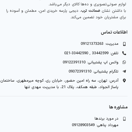
لوازم صوتی‌تصویری و ده‌ها کالای دیگر می‌باشد.
با داشتن نشان
ضمانت ترب
، دیجی پارسه خریدی امن، مطمئن و آسوده را
برای مشتریان خود تضمین می‌کند.
اطلاعات تماس
مدیریت: 09121373263
تلفن: 33442599 , 33442590-021
واتس اپ پشتیبانی: 09122391310
تلگرام پشتیبانی: 09372391310
آدرس: تهران، سه راه امین حضور، خیابان ری، کوچه میرمطهری، ساختمان
پاساژ الجواد، طبقه همکف، پلاک 21، با مدیریت مهدی تنها
مشاوره ها
در مورد برندها
مهرداد پناهی: 09128903549