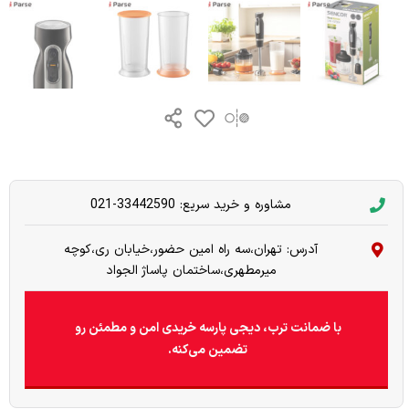
مشاوره و خرید سریع: 33442590-021
آدرس: تهران،سه راه امین حضور،خیابان ری،کوچه
میرمطهری،ساختمان پاساژ الجواد
با ضمانت ترب، دیجی پارسه خریدی امن و مطمئن رو
تضمین می‌کنه.