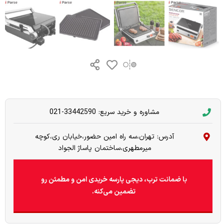
مشاوره و خرید سریع: 33442590-021
آدرس: تهران،سه راه امین حضور،خیابان ری،کوچه
میرمطهری،ساختمان پاساژ الجواد
با ضمانت ترب، دیجی پارسه خریدی امن و مطمئن رو
تضمین می‌کنه.