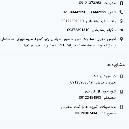
مدیریت: 09121373263
تلفن: 33442599 , 33442590-021
واتس اپ پشتیبانی: 09122391310
تلگرام پشتیبانی: 09372391310
آدرس: تهران، سه راه امین حضور، خیابان ری، کوچه میرمطهری، ساختمان
پاساژ الجواد، طبقه همکف، پلاک 21، با مدیریت مهدی تنها
مشاوره ها
در مورد برندها
مهرداد پناهی: 09128903549
تلویزیون ال ای دی
سعیدنیا: 09122454893
محصولات آشپزخانه و ثبت سفارش
حسن زاده: 09128307434