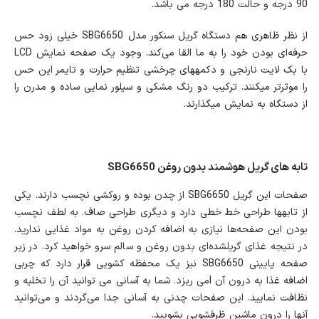
90 درجه و حالت 180 درجه می باشد.
از نظر ظاهری هم دستگاه گریل سنکور مدل SBG6650 خیلی زود حس
حرفه‌ای بودن خود را به ما القا می‌کند. وجود یک صفحه نمایش LCD
با بک لایت نارنجی و دکمه‎های چرخشی تنظیم حرارت و تایمر این حس
را موثرتر می‎کنند. ترکیب دو رنگ مشکی و سیلور نمایی ساده و مدرن را
از دستگاه به نمایش می‎گذارند.
تابه های گریل هوشمند بدون روغن SBG6650
صفحات این گریل SBG6650 از چدن بوده‌ و روکشی نچسب دارند. یکی
از تابه‎ها طراحی خط خطی دارد و دیگری طراحی صاف. به لطف نچسب
بودن این صفحه‌ها نیازی به اضافه کردن روغن به مواد غذایی ندارید.
در نتیجه غذای گریل‎شده‌ای بدون روغن و سالم سرو خواهید کرد. در زیر
صفحه پایینی SBG6650 نیز یک محفظه کشویی قرار دارد که چربی
اضافه غذا به درون آن lمی ریزد. شما به آسانی می توانید آن را تخلیه و
نظافت نمایید. این صفحات چدنی به آسانی جدا می‌گردند و می‌توانید
آنها را درون ماشین ظرفشویی بشویید.