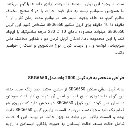
است. با وجود این توان المنت‌ها با سرعت زیادی تابه ها را گرم می‌کنند.
ما همچنین می‎توانیم بسته به نیاز خود، حرارت را در 4 سطح مختلف
تنظیم کنیم. به لطف وجود تایمر هم می‌توانیم مدت زمان کار را از 1
دقیقه تا 10 دقیقه برای گریل سکنور SBG6650 مشخص کنیم. این گریل
SBG6650 می‎تواند محدوده دمای 10 تا 230 درجه سانتیگراد را ایجاد
کند. با این محدوده دما، امکان گریل کردن مواد غذایی مختلف مثل
سبزیجات، گوشت و… و درست کردن انواع ساندویچ و اسنک را خواهیم
داشت.
طراحی منحصر به فرد گریل 2000 وات مدل SBG6650
بدنه گریل برقی سنکور SBG6650 از جنس استیل ضد زنگ است. بدنه
این گریل تا حدودی عایق است و لمس آن در حین کار باعث سوختن
دستمان نمی گردد. این گریل SBG6650 دو بخش دارد که بر روی هر
کدام یک تابه مجزا نصب می‌شود. قسمت پایینی گریل SBG6650 ثابت
بوده و قسمت بالایی می تواند به چهار حالت در بیاید. این 4 حالت
شامل حالت بسته، حالت ایستادن به صورت پلکانی، ایستادن با زاویه