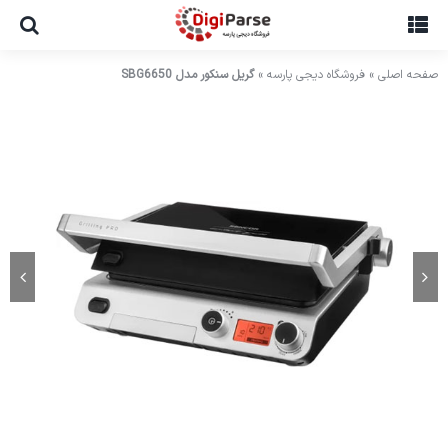
Ski
t
conten
صفحه اصلی
»
فروشگاه دیجی پارسه
»
گریل سنکور مدل SBG6650