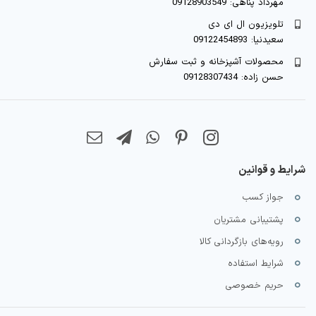
مهرداد پناهی: 09128903549
تلویزیون ال ای دی
سعیدنیا: 09122454893
محصولات آشپزخانه و ثبت سفارش
حسن زاده: 09128307434
شرایط و قوانین
جواز کسب
پشتیبانی مشتریان
رویه‌های بازگردانی کالا
شرایط استفاده
حریم خصوصی