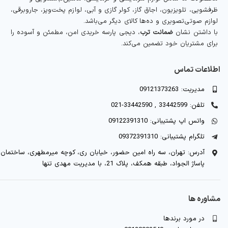
ظرفشویی، تلویزیون، اجاق گاز، کولر گازی و آبی، لوازم پخت‌وپز، جاروبرقی،
لوازم صوتی‌تصویری و ده‌ها کالای دیگر می‌باشد.
با داشتن نشان
ضمانت ترب
، دیجی پارسه خریدی امن، مطمئن و آسوده را
برای مشتریان خود تضمین می‌کند.
اطلاعات تماس
مدیریت: 09121373263
تلفن: 33442599 , 33442590-021
واتس اپ پشتیبانی: 09122391310
تلگرام پشتیبانی: 09372391310
آدرس: تهران، سه راه امین حضور، خیابان ری، کوچه میرمطهری، ساختمان
پاساژ الجواد، طبقه همکف، پلاک 21، با مدیریت مهدی تنها
مشاوره ها
در مورد برندها