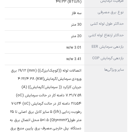
ظرفیت گرمایش
(BTU/h) ۴۹۱۳۳
نوع برق مصرفی
سه فاز
حداکثر طول لوله کشی
30 متر
حداکثر ارتفاع لوله کشی
20 متر
بازدهی سرمایش EER
3.01 w/w
بازدهی گرمایش COP
3.41 w/w
سایر ویژگی‌ها
اتصالات لوله ((کوچک/بزرگ)) (mm) ۱۹/۱۲ برق
ورودی سرمایش/گرمایش(KW) ۴.۲۲/۴.۳۸
جریان کارکرد (( سرمایش/گرمایش)) (A)
۷.۳۱/۷.۵۹ دامنه کار در حالت سرمایش (oC)
۵۴تا۲۱ دامنه کار در حالت گرمایش (oC) ۲۴تا-۷
رطوبت زدایی (l/h) ۵ سایز کابل برق اصلی تا ۲۵
متر طول(Qty×mm۲) ۵×۱.۵ محل اتصال برق به
دستگاه :پنل خارجی مصرف برق پایین منبع برق