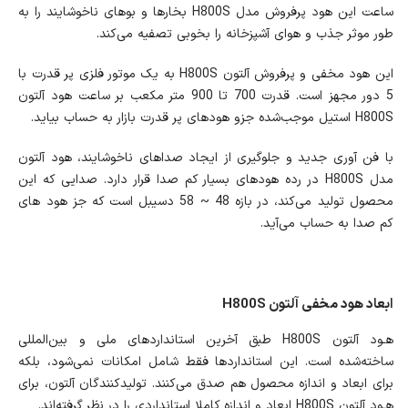
ساعت این هود پرفروش مدل H800S بخارها و بوهای ناخوشایند را به
طور موثر جذب و هوای آشپزخانه را بخوبی تصفیه می‌کند.
این هود مخفی و پرفروش آلتون H800S به یک موتور فلزی پر قدرت با
5 دور مجهز است. قدرت 700 تا 900 متر مکعب بر ساعت هود آلتون
H800S استیل موجب‌شده جزو هود‌های پر قدرت بازار به حساب بیاید.
با فن آوری جدید و جلوگیری از ایجاد صداهای ناخوشایند، هود آلتون
مدل H800S در رده هودهای بسیار کم صدا قرار دارد. صدایی که این
محصول تولید می‌کند، در بازه 48 ~ 58 دسیبل است که جز هود های
کم صدا به حساب می‌آید.
ابعاد هود مخفی آلتون H800S
هـود آلتون H800S طبق آخرین استانداردهای ملی و بین‌المللی
ساخته‌شده است. این استانداردها فقط شامل امکانات نمی‌شود، بلکه
برای ابعاد و اندازه محصول هم صدق می‌کنند. تولیدکنندگان آلتون، برای
هـود آلتون H800S ابعاد و اندازه کاملا استانداردی را در نظر گرفته‌اند.