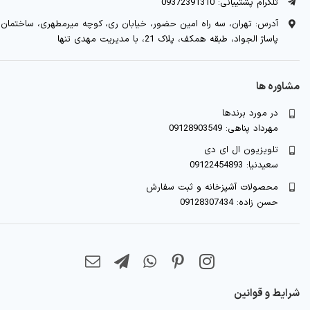
تلگرام پشتیبانی: 09372391310
آدرس: تهران، سه راه امین حضور، خیابان ری، کوچه میرمطهری، ساختمان
پاساژ الجواد، طبقه همکف، پلاک 21، با مدیریت مهدی تنها
مشاوره ها
در مورد برندها
مهرداد پناهی: 09128903549
تلویزیون ال ای دی
سعیدنیا: 09122454893
محصولات آشپزخانه و ثبت سفارش
حسن زاده: 09128307434
شرایط و قوانین