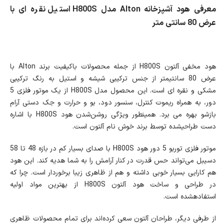
معرفی هود آشپزخانه Alton مدل H800S استیل نقره ای با
عرض 80 سانتی متر
هود مخفی آلتون H800S از جمله محصولات باکیفیت برند Alton با
عرض 80 سانتیمتر از جنس ترکیبی شیشه و استیل به رنگ ترکیبی
مشکی و نقره ای است. این محصول مدل H800S از یک موتور فلزی 5
دور، به همراه ریموت کنترل، سنسور دود، بو و حرارت و جک دستی آرام
بازشو بهره می برد. همینطور ویژگی روشن‌شدن هود H800S با اشاره
دست طراحی‎شده توسط برند خوش نام آلتون است.
موتور فلزی توربو 5 دور هود H800S با صدای بسیار کم در بازه 48 تا 58
دسیبل می‌تواند حس قدرت در کنار آرامش را به شما هدیه کند. این هود
هم کارایی بسیار خوبی داشته و هم از ظاهری زیبا برخوردار است. چرا که
در طراحی و ساخت هود آلتون H800S از بهترین مواد اولیه
استفاده‎شده است.
از طرفی دیگر، طراحان آلتون سعی کرده‌اند برای تمام محصولات ظاهری