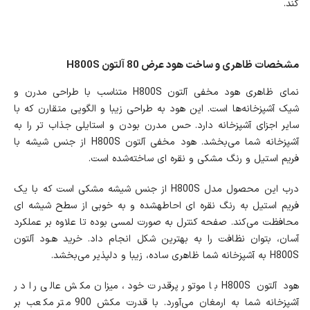
کند.
مشخصات ظاهری و ساخت هود عرض 80 آلتون H800S
نمای ظاهری هود مخفی آلتون H800S متناسب با طراحی مدرن و
شیک آشپزخانه‌ها است. این هود به طراحی زیبا و الگویی متقارن که با
سایر اجزای آشپزخانه دارد. حس مدرن بودن و استایلی جذاب تر را به
آشپزخانه شما می‌بخشد. هود مخفی آلتون H800S از جنس شیشه با
فریم استیل و رنگ مشکی و نقره ای ساخته‌شده است.
درب این محصول مدل H800S از جنس شیشه مشکی است که با یک
فریم استیل به رنگ نقره ای احاطه‎شده و به خوبی از سطح شیشه ای
محافظت می‌کند. صفحه کنترل به صورت لمسی بوده تا علاوه بر عملکرد
آسان، بتوان نظافت را به بهترین شکل انجام داد. خرید هـود آلتون
H800S به آشپزخانه شما ظاهری ساده، زیبا و دلپذیر می‌بخشد.
هود آلتون H800S با موتور پرقدرت خود، میزان مکش عالی را در
آشپزخانه شما به ارمغان می‌آورد. با قدرت مکش 900 متر مکعب بر