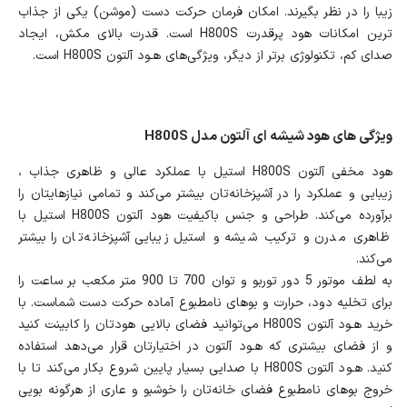
زیبا را در نظر بگیرند. امکان فرمان حرکت دست (موشن) یکی از جذاب
ترین امکانات هود پرقدرت H800S است. قدرت بالای مکش، ایجاد
صدای کم، تکنولوژی برتر از دیگر، ویژگی‌های هـود آلتون H800S است.
ویژگی های هود شیشه ای آلتون مدل H800S
هود مخفی آلتون H800S استیل با عملکرد عالی و ظاهری جذاب ،
زیبایی و عملکرد را در آشپزخانه‌تان بیشتر می‌کند و تمامی نیازهایتان را
برآورده می‌کند. طراحی و جنس باکیفیت هود آلتون H800S استیل با
ظاهری مدرن و ترکیب شیشه و استیل زیبایی آشپزخانه‌تان را بیشتر
می‌کند.
به لطف موتور 5 دور توربو و توان 700 تا 900 متر مکعب بر ساعت را
برای تخلیه دود، حرارت و بوهای نامطبوع آماده حرکت دست شماست. با
خرید هـود آلتون H800S می‌توانید فضای بالایی هودتان را کابینت کنید
و از فضای بیشتری که هـود آلتون در اختیارتان قرار می‌دهد استفاده
کنید. هـود آلتون H800S با صدایی بسیار پایین شروع بکار می‌کند تا با
خروج بوهای نامطبوع فضای خانه‌تان را خوشبو و عاری از هرگونه بویی