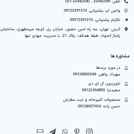
تلفن: 33442599 , 33442590-021
واتس اپ پشتیبانی: 09122391310
تلگرام پشتیبانی: 09372391310
آدرس: تهران، سه راه امین حضور، خیابان ری، کوچه میرمطهری، ساختمان
پاساژ الجواد، طبقه همکف، پلاک 21، با مدیریت مهدی تنها
مشاوره ها
در مورد برندها
مهرداد پناهی: 09128903549
تلویزیون ال ای دی
سعیدنیا: 09122454893
محصولات آشپزخانه و ثبت سفارش
حسن زاده: 09128307434