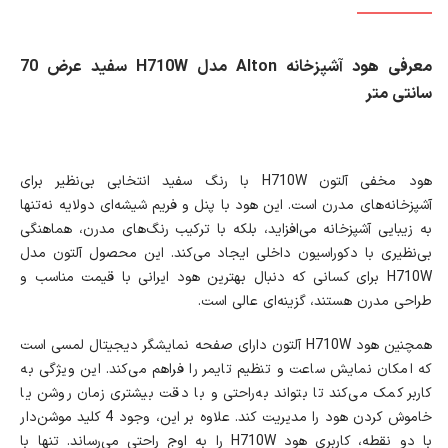
معرفی هود آشپزخانه Alton مدل H710W سفید عرض 70
سانتی متر
هود مخفی آلتون H710W با رنگ سفید انتخابی بی‌نظیر برای
آشپزخانه‌های مدرن است. این هود با پنل و فریم شیشه‌ای دو‌لایه نه‌تنها
به زیبایی آشپزخانه می‌افزاید، بلکه با ترکیب رنگ‌های مدرن، هماهنگی
بی‌نظیری با دکوراسیون داخلی ایجاد می‌کند. این محصول آلتون مدل
H710W برای کسانی که دنبال بهترین هود ایرانی با قیمت مناسب و
طراحی مدرن هستند، گزینه‌ای عالی است.
همچنین هود H710W آلتون دارای صفحه نمایشگر دیجیتال لمسی است
که امکان نمایش ساعت و تنظیم تایمر را فراهم می‌کند. این ویژگی به
کاربر کمک می‌کند تا بتواند به‌راحتی و با دقت بیشتری زمان روشن یا
خاموش کردن هود را مدیریت کند. علاوه بر این، وجود 4 کلید موشن‌دار
با دو نقطه، کاربری هود H710W را به اوج راحتی می‌رساند. تنها با