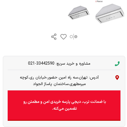
مشاوره و خرید سریع: 33442590-021
آدرس: تهران،سه راه امین حضور،خیابان ری،کوچه
میرمطهری،ساختمان پاساژ الجواد
با ضمانت ترب، دیجی پارسه خریدی امن و مطمئن رو
تضمین می‌کنه.