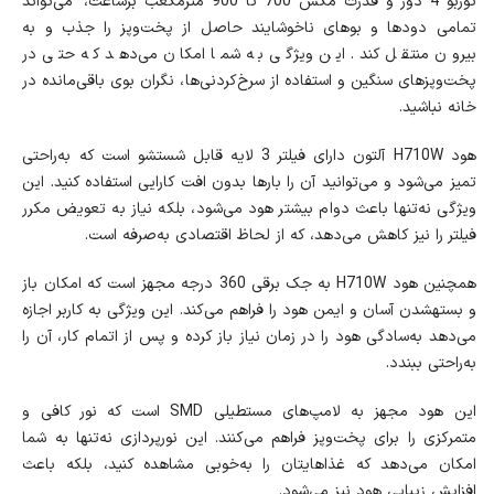
توربو 4 دور و قدرت مکش 700 تا 900 مترمکعب برساعت، می‌تواند
تمامی دودها و بوهای ناخوشایند حاصل از پخت‌وپز را جذب و به
بیرون منتقل کند. این ویژگی به شما امکان می‌دهد که حتی در
پخت‌وپزهای سنگین و استفاده از سرخ‌کردنی‌ها، نگران بوی باقی‌مانده در
خانه نباشید.
هود H710W آلتون دارای فیلتر 3 لایه قابل شستشو است که به‌راحتی
تمیز می‌شود و می‌توانید آن را بارها بدون افت کارایی استفاده کنید. این
ویژگی نه‌تنها باعث دوام بیشتر هود می‌شود، بلکه نیاز به تعویض مکرر
فیلتر را نیز کاهش می‌دهد، که از لحاظ اقتصادی به‌صرفه است.
همچنین هود H710W به جک برقی 360 درجه مجهز است که امکان باز
و بسته‏‎شدن آسان و ایمن هود را فراهم می‌کند. این ویژگی به کاربر اجازه
می‌دهد به‌سادگی هود را در زمان نیاز باز کرده و پس از اتمام کار، آن را
به‌راحتی ببندد.
این هود مجهز به لامپ‌های مستطیلی SMD است که نور کافی و
متمرکزی را برای پخت‌وپز فراهم می‌کنند. این نورپردازی نه‌تنها به شما
امکان می‌دهد که غذاهایتان را به‌خوبی مشاهده کنید، بلکه باعث
افزایش زیبایی هود نیز می‌شود.