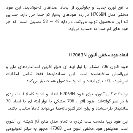
با فن آوری جدید و جلوگیری از ایجاد صداهای ناخوشایند، این هود
مخفی مدل H706BN در رده هودهای بسیار کم صدا قرار دارد. صدایی
که این محصول تولید می‌کند، در بازه 48 ~ 58 دسیبل است، که جز
هود های کم صدا به حساب می‌آید.
ابعاد هود مخفی آلتون H706BN
هـود آلتون 706 مشکی با نوار آینه ای طبق آخرین استانداردهای ملی و
بین‌المللی ساخته‌شده است. این استانداردها فقط شامل امکانات
نمی‌شود، بلکه برای ابعاد و اندازه محصول هم صدق می‌کنند.
تولیدکنندگان آلتون، برای هـود H706BN ابعاد و اندازه کاملا استانداردی
را در نظر گرفته‌اند. هـود آلتون 706 مشکی با نوار آینه ای با ابعاد 70
سانتیمتر طراحی‎شده و برای اکثر آشپزخانه‌هـا می‌تواند کاملاً مناسب باشد.
این هود زیبا مناسب ست کردن با تمام مدل های گاز شیشه ای آلتـون
است. همینطور هود مخفی آلتون مدل H706B مجهز به فیلتر آلمونیومی