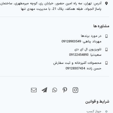
آدرس: تهران، سه راه امین حضور، خیابان ری، کوچه میرمطهری، ساختمان
پاساژ الجواد، طبقه همکف، پلاک 21، با مدیریت مهدی تنها
مشاوره ها
در مورد برندها
مهرداد پناهی: 09128903549
تلویزیون ال ای دی
سعیدنیا: 09122454893
محصولات آشپزخانه و ثبت سفارش
حسن زاده: 09128307434
شرایط و قوانین
جواز کسب