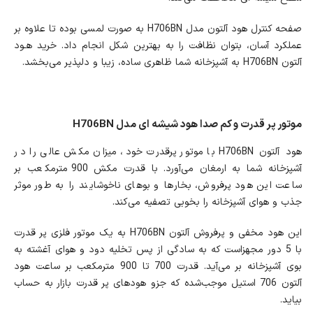
صفحه کنترل هود آلتون مدل H706BN به صورت لمسی بوده تا علاوه بر
عملکرد آسان، بتوان نظافت را به بهترین شکل انجام داد. خرید هـود
آلتون H706BN به آشپزخانه شما ظاهری ساده، زیبا و دلپذیر می‌بخشد.
موتور پر قدرت و کم صدا هود شیشه ای مدل H706BN
هود آلتون H706BN با موتور پرقدرت خود، میزان مکش عالی را در
آشپزخانه شما به ارمغان می‌آورد. با قدرت مکش 900 مترمکعب بر
ساعت این هود پرفروش، بخارها و بوهای ناخوشایند را به طور موثر
جذب و هوای آشپزخانه را بخوبی تصفیه می‌کند.
این هود مخفی و پرفروش آلتون H706BN به یک موتور فلزی پر قدرت
با 5 دور مجهزاست که به سادگی از پس تخلیه دود و هوای آغشته به
بوی آشپزخانه بر می‌آید. قدرت 700 تا 900 مترمکعب بر ساعت هود
آلتون 706 استیل موجب‌شده که جزو هود‌های پر قدرت بازار به حساب
بیاید.