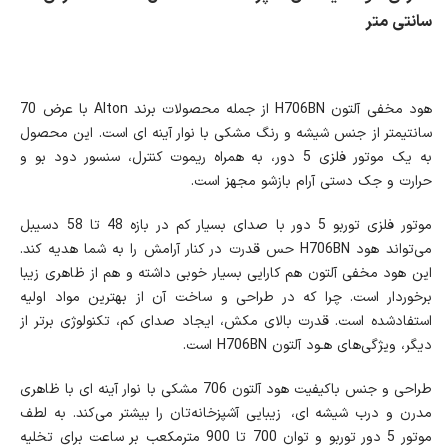
سانتی متر
هود مخفی آلتون H706BN از جمله محصولات برند Alton با عرض 70
سانتیمتر از جنس شیشه و رنگ مشکی با نوار آینه ای است. این محصول
به یک موتور فلزی 5 دور، به همراه ریموت کنترل، سنسور دود بو و
حرارت و جک دستی آرام بازشو مجهز است.
موتور فلزی توربو 5 دور با صدای بسیار کم در بازه 48 تا 58 دسیبل
می‌تواند هود H706BN حس قدرت در کنار آرامش را به شما هدیه کند.
این هود مخفی آلتون هم کارایی بسیار خوبی داشته و هم از ظاهری زیبا
برخوردار است. چرا که در طراحی و ساخت آن از بهترین مواد اولیه
استفاد‌شده است. قدرت بالای مکش، ایجاد صدای کم، تکنولوژی برتر از
دیگر، ویژگی‌های هـود آلتون H706BN است.
طراحی و جنس باکیفیت هود آلتون 706 مشکی با نوار آینه ای با ظاهری
مدرن و درب شیشه ای، زیبایی آشپزخانه‌تان را بیشتر می‌کند. به لطف
موتور 5 دور توربو و توان 700 تا 900 مترمکعب بر ساعت برای تخلیه