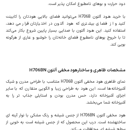
دود حرارت و بوهای نامطبوع امکان پذیر است.
با خرید هـود آلتون H706B می‌توانید فضای بالایی هودتان را کابینت
کنید و از فضای بیشتری که هود آلتون در اختیارتان قرار می‌دهد،
استفاده کنید. این هـود آلتون با صدایی بسیار پایین شروع بکار می‌کند
تا با خروج بوهای نامطبوع فضای خانه‌تان را خوشبو و عاری از هرگونه
بویی کند.
مشخصات ظاهری و ساختارهود مخفی آلتون H706BN
نمای ظاهری هود مخفی آلتون H706B متناسب با طراحی مدرن و شیک
آشپزخانه‌ها است. این هود به طراحی زیبا و الگویی متقارن که با سایر
اجزای آشپزخانه دارد، حس مدرن بودن و استایلی جذاب تر را به
آشپزخانه شما می‌بخشد.
هود مخفی آلتون H706BN از جنس شیشه و رنگ مشکی با نوار آینه ای
ساخته‎شده است. درب این محصول که از جنس شیشه است به خوبی از
سطح شیشه ای محافظت می‌کند.