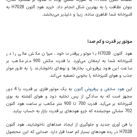
بتوان نظافت را به بهترین شکل انجام داد. خرید هود آلتون H702B به
آشپزخانه شما ظاهری ساده، زیبا و دلپذیر می‌بخشد.
موتور پر قدرت و کم صدا
هود آلتون H702B با موتور پرقدرت خود، میزان مکش عالی را در
آشپزخانه شما به ارمغان می‌آورد. با قدرت مکش 900 متر مکعب بر
ساعت این هود پرفروش، بخارها و بوهای ناخوشایند را به طور موثر
جذب و هوای آشپزخانه را بخوبی تصفیه می‌کند.
این
هود مخفی و پرفروش آلتون
به یک موتور فلزی پر قدرت با 4 دور
مجهز است که به سادگی از پس تخلیه دود و هوای آغشته به بوی
آشپزخانه بر می‌آید. قدرت 700 تا 900 متر مکعب بر ساعت هود آلتون
702 مشکی موجب‎شده که جزو هود‌های پر قدرت بازار به حساب بیاید.
با فن آوری جدید و جلوگیری از ایجاد صداهای ناخوشایند، هود آلتون
H702B در رده هودهای بسیار کم صدا قرار دارد. صدایی که این محصول