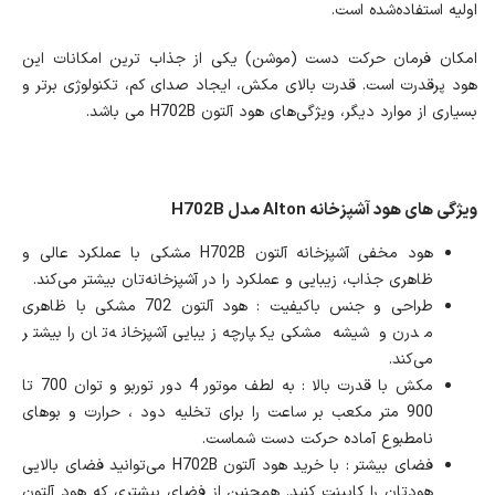
اولیه استفاده‌شده است.
امکان فرمان حرکت دست (موشن) یکی از جذاب ترین امکانات این
هود پرقدرت است. قدرت بالای مکش، ایجاد صدای کم، تکنولوژی برتر و
بسیاری از موارد دیگر، ویژگی‌های هود آلتون H702B می باشد.
ویژگی های هود آشپزخانه Alton مدل H702B
هود مخفی آشپزخانه آلتون H702B مشکی با عملکرد عالی و
ظاهری جذاب، زیبایی و عملکرد را در آشپزخانه‌تان بیشتر می‌کند.
طراحی و جنس باکیفیت : هود آلتون 702 مشکی با ظاهری
مدرن و شیشه مشکی یکپارچه زیبایی آشپزخانه‌تان را بیشتر
می‌کند.
مکش با قدرت بالا : به لطف موتور 4 دور توربو و توان 700 تا
900 متر مکعب بر ساعت را برای تخلیه دود ، حرارت و بوهای
نامطبوع آماده حرکت دست شماست.
فضای بیشتر : با خرید هود آلتون H702B می‌توانید فضای بالایی
هودتان را کابینت کنید. همچنین از فضای بیشتری که هود آلتون