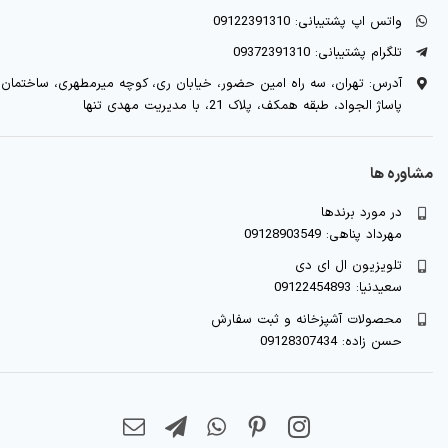
واتس اپ پشتیبانی: 09122391310
تلگرام پشتیبانی: 09372391310
آدرس: تهران، سه راه امین حضور، خیابان ری، کوچه میرمطهری، ساختمان
پاساژ الجواد، طبقه همکف، پلاک 21، با مدیریت مهدی تنها
مشاوره ها
در مورد برندها
مهرداد پناهی: 09128903549
تلویزیون ال ای دی
سعیدنیا: 09122454893
محصولات آشپزخانه و ثبت سفارش
حسن زاده: 09128307434