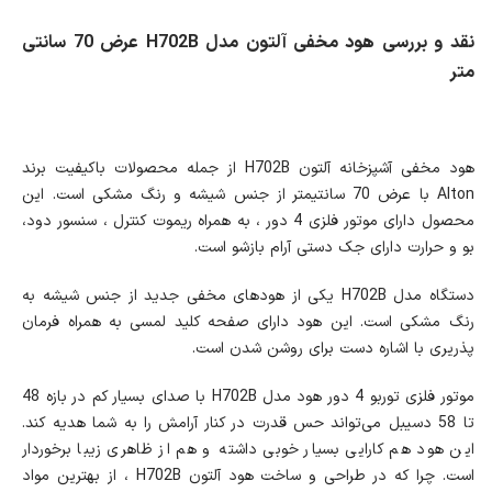
نقد و بررسی هود مخفی آلتون مدل H702B عرض 70 سانتی
متر
هود مخفی آشپزخانه آلتون H702B از جمله محصولات باکیفیت برند
Alton با عرض 70 سانتیمتر از جنس شیشه و رنگ مشکی است. این
محصول دارای موتور فلزی 4 دور ، به همراه ریموت کنترل ، سنسور دود،
بو و حرارت دارای جک دستی آرام بازشو است.
دستگاه مدل H702B یکی از هودهای مخفی جدید از جنس شیشه به
رنگ مشکی است. این هود دارای صفحه کلید لمسی به همراه فرمان
پذریری با اشاره دست برای روشن شدن است.
موتور فلزی توربو 4 دور هود مدل H702B با صدای بسیار کم در بازه 48
تا 58 دسیبل می‌تواند حس قدرت در کنار آرامش را به شما هدیه کند.
این هود هم کارایی بسیار خوبی داشته و هم از ظاهری زیبا برخوردار
است. چرا که در طراحی و ساخت هود آلتون H702B ، از بهترین مواد