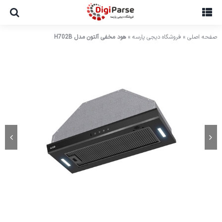
Ski
t
conten
صفحه اصلی
»
فروشگاه دیجی پارسه
»
هود مخفی آلتون مدل H702B