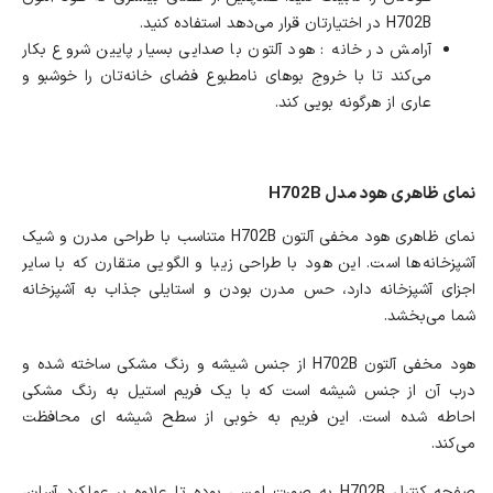
H702B در اختیارتان قرار می‌دهد استفاده کنید.
آرامش در خانه : هود آلتون با صدایی بسیار پایین شروع بکار
می‌کند تا با خروج بوهای نامطبوع فضای خانه‌تان را خوشبو و
عاری از هرگونه بویی کند.
نمای ظاهری هود مدل H702B
نمای ظاهری هود مخفی آلتون H702B متناسب با طراحی مدرن و شیک
آشپزخانه‌ها است. این هود با طراحی زیبا و الگویی متقارن که با سایر
اجزای آشپزخانه دارد، حس مدرن بودن و استایلی جذاب به آشپزخانه
شما می‌بخشد.
هود مخفی آلتون H702B از جنس شیشه و رنگ مشکی ساخته شده و
درب آن از جنس شیشه است که با یک فریم استیل به رنگ مشکی
احاطه شده است. این فریم به خوبی از سطح شیشه ای محافظت
می‌کند.
صفحه کنترل H702B به صورت لمسی بوده تا علاوه بر عملکرد آسان،