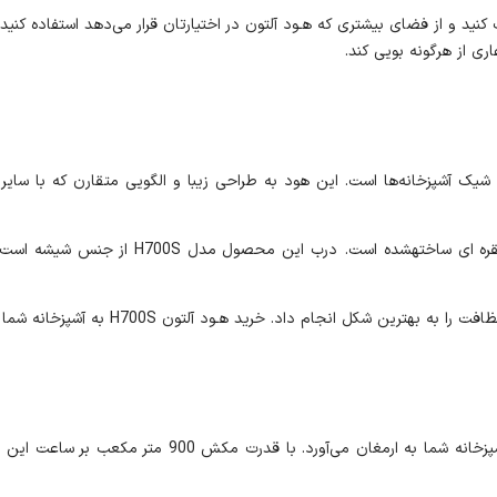
یی هودتان را کابینت کنید و از فضای بیشتری که هـود آلتون در اختیارتان قرار می‌دهد است
ری از هرگونه بویی کند.
H متناسب با طراحی مدرن و شیک آشپزخانه‌ها است. این هود به طراحی زیبا و الگویی متقارن
هود مخفی آلتون H700S از جنس شیشه + استیل و
 خرید هـود آلتون H700S به آشپزخانه شما ظاهری ساده، زیبا و دلپذیر می‌بخشد.
هود آلتون H700S با موتور پرقدرت خود، میزان مکش عالی را