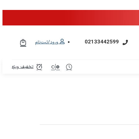
02133442599
ورود/ثبت‌نام
تخفیف ویژه