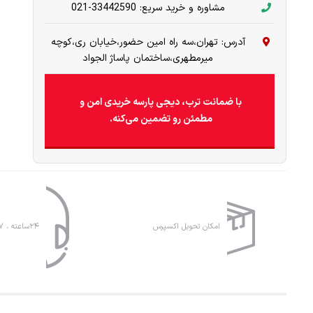
مشاوره و خرید سریع: 33442590-021
آدرس: تهران،سه راه امین حضور،خیابان ری،کوچه
میرمطهری،ساختمان پاساژ الجواد
با ضمانت ترب، دیجی پارسه خریدی امن و
مطمئن رو تضمین می‌کنه.
امکان تحویل اکسپرس
۲۴ساعته ، ۷روز هفته