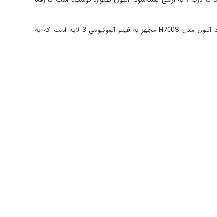
 تا درب ، به آرامی بسته‌شود. آلتـون همواره کوشیده است تا رفاه
با خرید هود زیبای آلتون H700S با اشاره دستتان به سمت هود می‌توانید، دستگاه را روشن کنید و از پاکسازی هوای آشپزخانه تان لذت ببرید. هود آلتون مدل H700S مجهز به فیلتر آلمونیومی 3 لایه است. که به