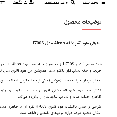
توضیحات
بررسی تخصصی
دیدگاه‌ها
توضیحات محصول
معرفی هود آشپزخانه Alton مدل H700S
حرارت و جک دستی آرام بازشو است. همچنین این هود آلتون مدل H700S از یک صفحه کلید لمسی به همراه فرمان پذریری با اشاره دست برای روشن‌شدن بهره می برد.
امکان فرمان حرکت دست (موشن) یکی از جذاب ترین امکانات این هود پرق
ظاهری جذاب است و تمامی نیازهایتان را برآورده می‌کند.
امکان تخلیه دود، حرارت و بوهای نامطبوع فراهم است.