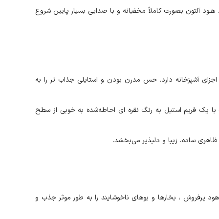
فاده کنید. هـود آلتون بصورت کاملاً مخفیانه و با صدایی بسیار پایین شروع
 که با سایر اجزای آشپزخانه دارد. حس مدرن بودن و استایلی جذاب تر را به
 رنگ مشکی نقره ای ساخته‎شده است. درب این محصول مدل H700S از جنس شیشه است با یک فریم استیل به رنگ نقره ای احاطه‌شده به خوبی از سطح
 در آشپزخانه شما به ارمغان می‌آورد. با قدرت مکش 900 متر مکعب بر ساعت این هود پرفروش ، بخارها و بوهای ناخوشایند را به طور موثر جذب و