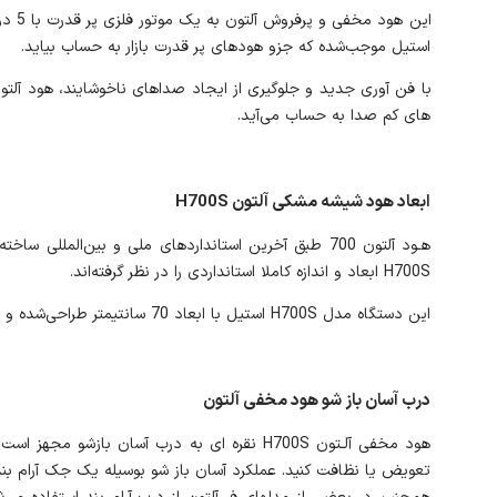
استیل موجب‌شده که جزو هود‌های پر قدرت بازار به حساب بیاید.
های کم صدا به حساب می‌آید.
ابعاد هود شیشه مشکی آلتون H700S
هـود آلتون 700 طبق آخرین استانداردهای ملی و بین‌ال
H700S ابعاد و اندازه کاملا استانداردی را در نظر گرفته‌اند.
این دستگاه مدل H700S استیل با ابعاد 70 سانتیمتر طراحی‌شده و برای اکثر آشپزخانه‌هـا مناسب است. از این رو مناسب ست کردن با تمامی مدل‌های گاز شیشه ای آلتـون است.
درب آسان باز شو هود مخفی آلتون
هود مخفی آلـتون H700S نقره ای به درب آسان ب
تعویض یا نظافت کنید. عملکرد آسان باز شو بوسیله یک جک آرام بند