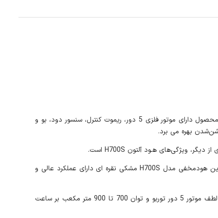
هود مخفی آلتون H700S از محصولات باکیفیت برند Alton با عرض 70 سانتیمتر از جنس شیشه و فریم استیل و رنگ مشکی نقره ای است. این محصول دارای موتور فلزی 5 دور، ریموت کنترل، سنسور دود، بو و
یژگی‌های هـود آلتون H700S است.
گفتنی است هود آشپزخانه مخفی آلتـون از جمله جدیدترین و بهترین هود های آلتون از نظر کاربرد و کیفیت و طراحی ظاهری به حساب می‌آید. این هودمخفی مدل H700S مشکی نقره ای دارای عملکرد عالی و
طراحی و جنس باکیفیت هود آلتون H700S نقره ای با ظاهری مدرن و درب شیشه مشکی و فریم استیل زیبایی آشپزخانه‌تان را بیشتر می‌کند. به لطف موتور 5 دور توربو و توان 700 تا 900 متر مکعب بر ساعت