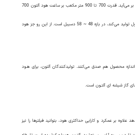
این هود مخفی و پرفروش آلتون به یک موتور فلزی پر قدرت با 5 دور مجهز است که به سادگی از پس تخلیه دود و هوای آغشته به بوی آشپزخانه بر می‌آید. قدرت 700 تا 900 متر مکعب بر ساعت هود آلتون 700
با فن آوری جدید و جلوگیری از ایجاد صداهای ناخوشایند، هود آلتون مدل H700S در رده هودهای بسیار کم صدا قرار دارد. صدایی که این محصول تولید می‌کند، در بازه 48 ~ 58 دسیبل است. از این رو جز هود
اد و اندازه محصول هم صدق می‌کنند. تولیدکنندگان آلتون، برای هـود
 می‌دهد علاوه بر عمکرد و کارایی حداکثری هود، بتوانید فیلترها را نیز