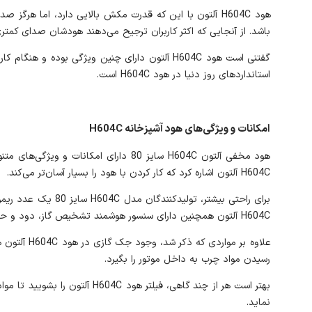
باشد. از آنجایی که اکثر کاربران ترجیح می‌دهند هودشان صدای کمتر
استانداردهای روز دنیا در هود H604C است.
امکانات و ویژگی‌های هود آشپزخانه H604C
هود مخفی آلتون H604C سایز 80 دارای 
H604C آلتون اشاره کرد که کار کردن با هود را بسیار آسان‌تر می‌کند.
برای راحتی بیشتر، 
H604C آلتون همچنین دارای سنسور هوشمند تشخیص گاز، دود و حرارت است. وجود چنین سنسوری در هود H604C آلتون، می‌تواند سطح ایمنی آشپزخانه‌تان را افزایش دهد.
رسیدن مواد چرب به داخل موتور را بگیرد.
بهتر است هر از چند گاهی، فیل
نماید.