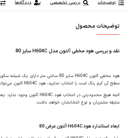
توضیحات
بررسی تخصصی
دیدگاه‌ها
توضیحات محصول
نقد و بررسی هود مخفی آلتون مدل H604C سایز 80
هود مخفی آلتون H604C سایز 80 سانتی مت
سطح آن کرم رنگ است را انتخاب نمایید، هود H604C آلتون می‌تواند برایتان بهترین گزینه ممکن باشد.
البته هیچ محدودیتی در انتخ
سلیقه مشتریان و نوع انتخابشان خواهد داشت.
ابعاد استاندارد هود H604C آلتون عرض 80