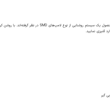
طراحان و تولیدکنندگان آلتون، برای هود مخفی H604C سایز 80
د آشپزی نمایید.