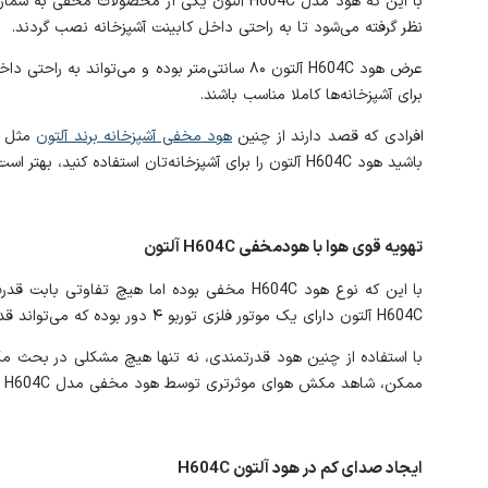
با این که هود مدل H604C آلتون یکی از محصولا
نظر گرفته می‌شود تا به راحتی داخل کابینت آشپزخانه نصب گردند.
عرض هود H604C آلتون ۸۰ سانتی‌متر بوده و می‌ت
برای آشپزخانه‌ها کاملا مناسب باشند.
افرادی که قصد دارند از چنین
هود مخفی آشپزخانه برند آلتون
باشید هود H604C آلتون را برای آشپزخانه‌تان استفاده کنید، بهتر است عرض ۸۰ سانتی‌متری را برای کابینت آشپزخانه‌تان در نظر بگیرد. چرا که هنگام نصب کردن هود، دیگر هیچ مشکلی را تجربه نخواهید کرد.
تهویه قوی هوا با هودمخفی H604C آلتون
با این که نوع هود H604C مخفی بوده اما هیچ
H604C آلتون دارای یک موتور فلزی توربو ۴ دور بوده که می‌تواند قدرت مکش بسیار قوی داشته باشد.
با استفاده از چنین هود قدرتمندی، نه تنها هیچ مشکلی در بحث مک
ممکن، شاهد مکش هوای موثرتری توسط هود مخفی مدل H604C داشته باشید.
ایجاد صدای کم در هود آلتون H604C