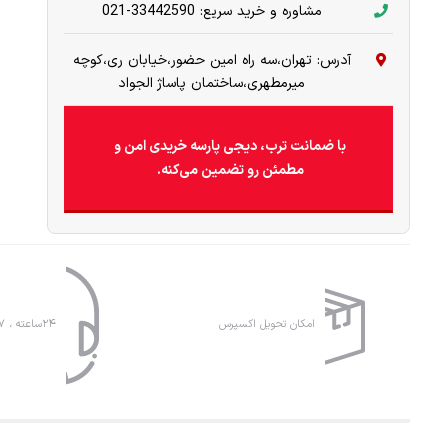
مشاوره و خرید سریع: 33442590-021
آدرس: تهران،سه راه امین حضور،خیابان ری،کوچه
میرمطهری،ساختمان پاساژ الجواد
با ضمانت ترب، دیجی پارسه خریدی امن و
مطمئن رو تضمین می‌کنه.
امکان تحویل اکسپرس
۲۴ساعته ، ۷روز هفته