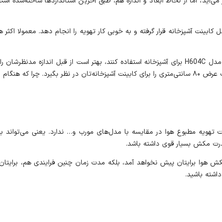
ت مخفی به شمار می‌آید، اما از لحاظ ابعاد و اندازه هم،‌ طبق آخرین استانداردها ساخته
واند به راحتی داخل کابینت آشپزخانه‌ قرار گرفته و به خوبی کار تهویه را انجام دهد. معمو
مثل مدل H604C برای آشپزخانه‌ استفاده کنند، بهتر است از قبل اندازه مدن
 تفاوتی بابت قدرت تهویه مطبوع هوا در مقایسه با مدل‌های مورب و… ندارد. یعنی می‌
ش هوا برایتان پیش نخواهد آمد، بلکه مدت زمان چنین فرایندی هم، برایتان ک