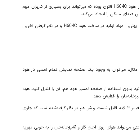
هود H604C آلتون با این که قدرت مکش بالایی دارد، اما هرگز صدای آزاردهنده‌ای هنگام کار کردن ایجاد نمی‌کند. این یکی از مهم‌ترین ویژگی‌های هود H604C آلتون بوده که می‌تواند برای بسیاری از کاربران مهم
ین صدای ممکن را ایجاد می‌کند.
گفتنی است هود H604C آلتون دارای چنین ویژگی بوده و هنگام کار کردن، کمترین صدای ممکن را ایجاد می‌کند. این موضوع به خاطر استفاده از بهترین مواد اولیه در ساخت هود H604C و در نظر گرفتن آخرین
شته باشند. برای مثال، می‌توان به وجود یک صفحه نمایش تمام لمسی در هود
ه از این ریموت، می‌توانید بدون استفاده از صفحه لمسی هود هم، آن را کنترل کنید. هود
علاوه بر مواردی که ذکر شد، وجود جک گازی در هود H604C آلتون هم، باز و بسته‌شدن درِ هود را هم بسیار آسان‌تر خواهد کرد. برای این محصول فیلتر ۳ لایه قابل شست و شو هم در نظر گرفته‌شده است که جلوی
ور هود هم به راحتی می‌تواند هوای روی اجاق گاز و آشپزخانه‌تان را به خوبی تهویه