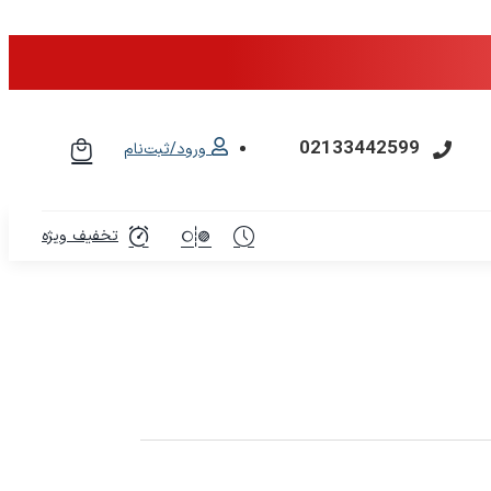
02133442599
ورود/ثبت‌نام
تخفیف ویژه