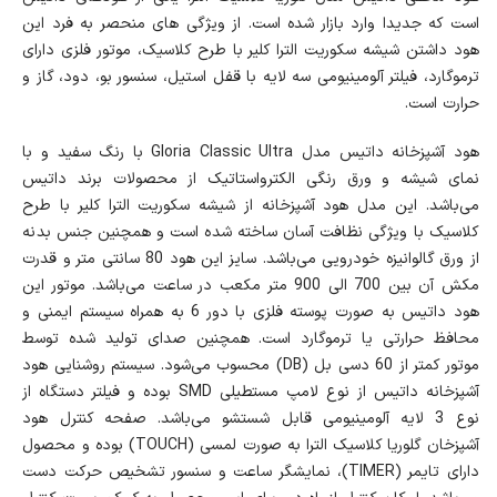
است که جدیدا وارد بازار شده است. از ویژگی های منحصر به فرد این
هود داشتن شیشه سکوریت الترا کلیر با طرح کلاسیک، موتور فلزی دارای
ترموگارد، فیلتر آلومینیومی سه لایه با قفل استیل، سنسور بو، دود، گاز و
حرارت است.
هود آشپزخانه داتیس مدل Gloria Classic Ultra با رنگ سفید و با
نمای شیشه و ورق رنگی الکترواستاتیک از محصولات برند داتیس
می‌باشد. این مدل هود آشپزخانه از شیشه سکوریت الترا کلیر با طرح
کلاسیک با ویژگی نظافت آسان ساخته شده است و همچنین جنس بدنه
از ورق گالوانیزه خودرویی می‌باشد. سایز این هود 80 سانتی متر و قدرت
مکش آن بین 700 الی 900 متر مکعب در ساعت می‌باشد. موتور این
هود داتیس به صورت پوسته فلزی با دور 6 به همراه سیستم ایمنی و
محافظ حرارتی یا ترموگارد است. همچنین صدای تولید شده توسط
موتور کمتر از 60 دسی بل (DB) محسوب می‌شود. سیستم روشنایی هود
آشپزخانه داتیس از نوع لامپ مستطیلی SMD بوده و فیلتر دستگاه از
نوع 3 لایه آلومینیومی قابل شستشو می‌باشد. صفحه کنترل هود
آشپزخان گلوریا کلاسیک الترا به صورت لمسی (TOUCH) بوده و محصول
دارای تایمر (TIMER)، نمایشگر ساعت و سنسور تشخیص حرکت دست