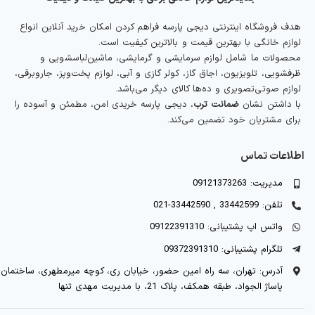
هدف فروشگاه اینترنتی دیجی پارسه فراهم کردن امکان خرید آنلاین انواع
لوازم خانگی با بهترین قیمت و بالاترین کیفیت است.
محصولات ما شامل لوازم سرمایشی و گرمایشی، ماشین‌لباسشویی و
ظرفشویی، تلویزیون، اجاق گاز، کولر گازی و آبی، لوازم پخت‌وپز، جاروبرقی،
لوازم صوتی‌تصویری و ده‌ها کالای دیگر می‌باشد.
با داشتن نشان
ضمانت ترب
، دیجی پارسه خریدی امن، مطمئن و آسوده را
برای مشتریان خود تضمین می‌کند.
اطلاعات تماس
مدیریت: 09121373263
تلفن: 33442599 , 33442590-021
واتس اپ پشتیبانی: 09122391310
تلگرام پشتیبانی: 09372391310
آدرس: تهران، سه راه امین حضور، خیابان ری، کوچه میرمطهری، ساختمان
پاساژ الجواد، طبقه همکف، پلاک 21، با مدیریت مهدی تنها