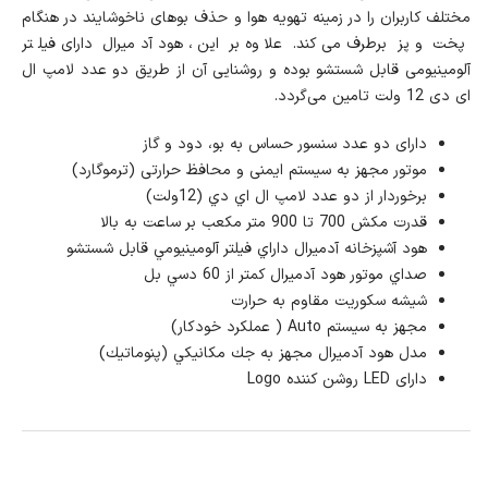
مختلف کاربران را در زمینه تهویه هوا و حذف بوهای ناخوشایند در هنگام
پخت و پز برطرف می‌کند. علاوه بر این، هود آدمیرال دارای فیلتر
آلومینیومی قابل شستشو بوده و روشنایی آن از طریق دو عدد لامپ ال
ای دی 12 ولت تامین می‌گردد.
دارای دو عدد سنسور حساس به بو، دود و گاز
موتور مجهز به سیستم ایمنی و محافظ حرارتی (ترموگارد)
برخوردار از دو عدد لامپ ال اي دي (12ولت)
قدرت مكش 700 تا 900 متر مكعب بر ساعت به بالا
هود آشپزخانه آدمیرال داراي فيلتر آلومينيومي قابل شستشو
صداي موتور هود آدمیرال كمتر از 60 دسي بل
شیشه سکوریت مقاوم به حرارت
مجهز به سیستم Auto ( عملکرد خودکار)
مدل هود آدمیرال مجهز به جك مكانيكي (پنوماتيك)
دارای LED روشن كننده Logo