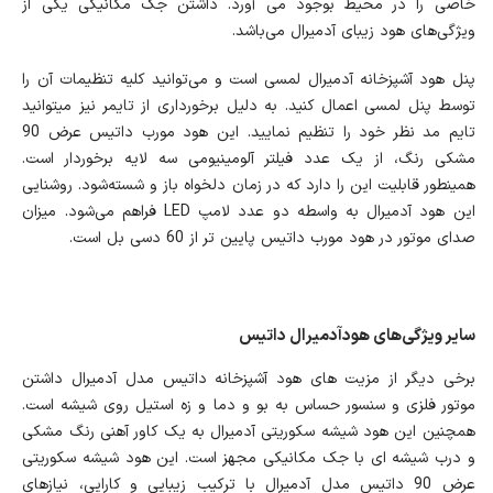
خاصی را در محیط بوجود می آورد. داشتن جک مکانیکی یکی از
ویژگی‌های هود زیبای آدمیرال می‌باشد.
پنل هود آشپزخانه آدمیرال لمسی است و می‌توانید کلیه تنظیمات آن را
توسط پنل لمسی اعمال کنید. به دلیل برخورداری از تایمر نیز می‎توانید
تایم مد نظر خود را تنظیم نمایید. این هود مورب داتیس عرض 90
مشکی رنگ، از یک عدد فیلتر آلومینیومی سه لایه برخوردار است.
همینطور قابلیت این را دارد که در زمان دلخواه باز و شسته‌شود. روشنایی
این هود آدمیرال به واسطه دو عدد لامپ LED فراهم می‌شود. میزان
صدای موتور در هود مورب داتیس پایین تر از 60 دسی بل است.
سایر ویژگی‌های هودآدمیرال داتیس
برخی دیگر از مزیت های هود آشپزخانه داتیس مدل آدمیرال داشتن
موتور فلزی و سنسور حساس به بو و دما و زه استیل روی شیشه است.
همچنین این هود شیشه سکوریتی آدمیرال به یک کاور آهنی رنگ مشکی
و درب شیشه ای با جک مکانیکی مجهز است. این هود شیشه سکوریتی
عرض 90 داتیس مدل آدمیرال با ترکیب زیبایی و کارایی، نیازهای