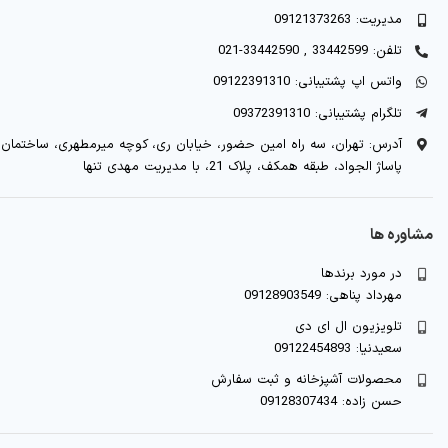
مدیریت: 09121373263
تلفن: 33442599 , 33442590-021
واتس اپ پشتیبانی: 09122391310
تلگرام پشتیبانی: 09372391310
آدرس: تهران، سه راه امین حضور، خیابان ری، کوچه میرمطهری، ساختمان
پاساژ الجواد، طبقه همکف، پلاک 21، با مدیریت مهدی تنها
مشاوره ها
در مورد برندها
مهرداد پناهی: 09128903549
تلویزیون ال ای دی
سعیدنیا: 09122454893
محصولات آشپزخانه و ثبت سفارش
حسن زاده: 09128307434