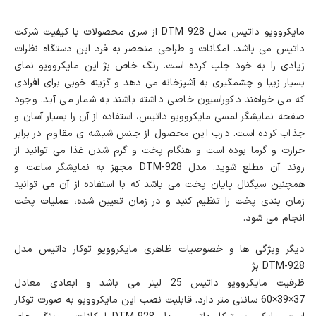
مايکروويو داتيس مدل DTM 928 از سری محصولات با کیفیت شرکت
داتیس می باشد. امکانات و طراحی منحصر به فرد این دستگاه نظرات
زیادی را به خود جلب کرده است. رنگ خاص بژ این مایکروویو نمای
بسیار زیبا و چشمگیری به آشپزخانه می دهد و گزینه خوبی برای افرادی
که می خواهند دکوراسیون خاصی داشته باشند به شمار می آید. وجود
صفحه نمایشگر لمسی مایکروویو داتيس، استفاده از آن را بسیار آسان و
جذاب کرده است. درب این محصول از جنس شیشه ی مقاوم در برابر
حرارت و گرما بوده است و هنگام پخت و گرم شدن غذا می توانید از
روند آن مطلع شوید. مدل DTM-928 مجهز به نمایشگر ساعت و
همچنین سیگنال پایان پخت می باشد که با استفاده از آن می توانید
زمان بندی پخت را تنظیم کنید و در زمان تعیین شده، عملیات پخت
انجام می شود.
دیگر ویژگی ها و خصوصیات ظاهری مايکروويو توکار داتيس مدل
DTM-928 بژ
ظرفیت مایکروویو داتیس 25 لیتر می باشد و ابعادی معادل
37×39×60 سانتی متر دارد. قابلیت نصب این مایکروویو به صورت توکار