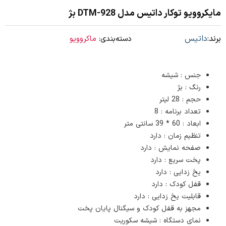
مایکروویو توکار داتیس مدل DTM-928 بژ
برند:
داتیس
دسته‌بندی:
ماکروویو
جنس : شیشه
رنگ : بژ
حجم : 28 لیتر
تعداد برنامه : 8
ابعاد : 60 * 39 سانتی متر
تنظیم زمان : دارد
صفحه نمایش : دارد
پخت سریع : دارد
یخ زدایی : دارد
قفل کودک : دارد
قابلیت یخ زدایی : دارد
مجهز به قفل کودک و سیگنال پایان پخت
نمای دستگاه : شیشه سکوریت