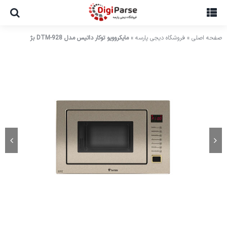
Ski
t
conten
صفحه اصلی
»
فروشگاه دیجی پارسه
»
مایکروویو توکار داتیس مدل DTM-928 بژ