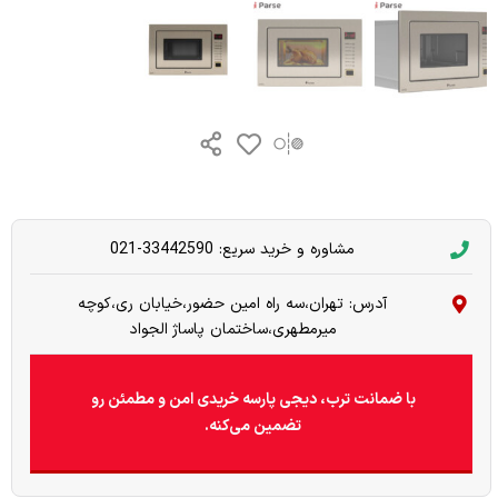
مشاوره و خرید سریع: 33442590-021
آدرس: تهران،سه راه امین حضور،خیابان ری،کوچه
میرمطهری،ساختمان پاساژ الجواد
با ضمانت ترب، دیجی پارسه خریدی امن و مطمئن رو
تضمین می‌کنه.