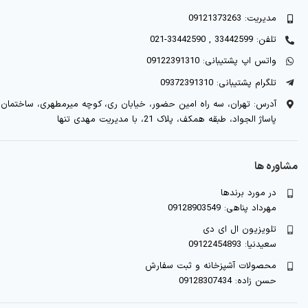
مدیریت: 09121373263
تلفن: 33442599 , 33442590-021
واتس اپ پشتیبانی: 09122391310
تلگرام پشتیبانی: 09372391310
آدرس: تهران، سه راه امین حضور، خیابان ری، کوچه میرمطهری، ساختمان
پاساژ الجواد، طبقه همکف، پلاک 21، با مدیریت مهدی تنها
مشاوره ها
در مورد برندها
مهرداد پناهی: 09128903549
تلویزیون ال ای دی
سعیدنیا: 09122454893
محصولات آشپزخانه و ثبت سفارش
حسن زاده: 09128307434