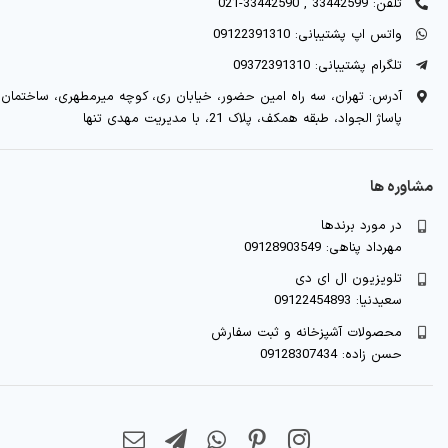
تلفن: 33442599 , 33442590-021
واتس اپ پشتیبانی: 09122391310
تلگرام پشتیبانی: 09372391310
آدرس: تهران، سه راه امین حضور، خیابان ری، کوچه میرمطهری، ساختمان
پاساژ الجواد، طبقه همکف، پلاک 21، با مدیریت مهدی تنها
مشاوره ها
در مورد برندها
مهرداد پناهی: 09128903549
تلویزیون ال ای دی
سعیدنیا: 09122454893
محصولات آشپزخانه و ثبت سفارش
حسن زاده: 09128307434