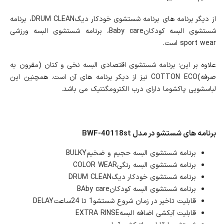
از دیگر برنامه های برنامه شستشوی خودکار دیگDRUM CLEAN، برنامه
شستشوی البسه کودکانBaby care، برنامه شستشوی البسه ورزشی
sport wear است.
علاوه بر این؛ برنامه شستشوی اقتصادی البسه نخی و کتان (مقرون به
صرفه)COTTON ECO نیز از دیکر برنامه های آن است. همچنین این
لباسشویی پاکشوما دارای درب الکترومگنتیک می باشد.
برنامه های شستشو در مدل BWF-40118st
برنامه شستشوی البسه حجیم و ضخیمBULKY
برنامه شستشوی البسه رنگیCOLOR WEAR
برنامه شستشوی خودکار دیگDRUM CLEAN
برنامه شستشوی البسه کودکانBAby care
قابلیت تاخیر در زمان شروع شستشو1 تا 24ساعتDELAY
قابلیت آبکشی اضافه البسهEXTRA RINSE