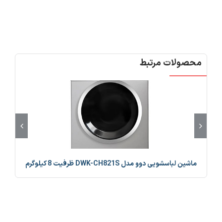
محصولات مرتبط
ماشین لباسشویی دوو مدل DWK-CH821S ظرفیت 8 کیلوگرم