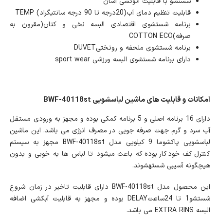
شستشو با قابلیت اتوکشی آسان
قابلیت تنظیم دمای آب(20درجه تا 90 درجه سانتیگراد) TEMP
برنامه شستشوی اقتصادی البسه نخی و کتان(مقرون به
صرفه)COTTON ECO
برنامه شستشوی ملحفه و روتختیDUVET
دارای برنامه شستشوی البسه ورزشی sport wear
امکانات و قابلیت های ماشین لباسشویی BWF-40118st
دارای 16 برنامه اصلی و 5 برنامه کمکی بوده و مجهز به ورودی مستقل
آب سرد و گرم جهت صرفه جویی در مصرف انرژی می باشد. این ماشین
لباسشویی پاکشوما 9 کیلویی مدل BWF-40118st مجهز به سیستم
کنترل کف خودکار بوده که باعث می‎شود تا لباس ها به خوبی و بدون
هیچگونه آسیبی شسته‎شوند.
این محصول مدل BWF-40118st دارای قابلیت تاخیر در زمان شروع
شستشو1 تا 24ساعتDELAY بوده و مجهز به قابلیت آبکشی اضافه
البسه EXTRA RINS می باشد.