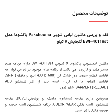
توضیحات محصول
نقد و بررسی ماشین لباس شویی Pakshooma پاکشوما مدل
BWF-40118st گنجایش 9 کیلو
ماشین لباسشویی پاکشوما 9 کیلویی BWF-40118st دارای برنامه های
بسیار مفید و کاربردی می باشد. از برنامه های موجود در آن می توان به
قابلیت تنظیم سرعت دور خشک کن (600 تا 1400دور بر دقیقه) SPIN،
قابلیت اضافه یا کم کردن البسه بعد از آغاز شستشو ADD
GARMENT(RELOAD) اشاره نمود.
همچنین دارای برنامه شستشوی ملحفه و روتختیDUVET، برنامه
شستشوی البسه رنگی COLOR WEAR، برنامه شستشوی البسه حجیم و
ضخیمBULKY نیز است.