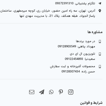
تلگرام پشتیبانی: 09372391310
آدرس: تهران، سه راه امین حضور، خیابان ری، کوچه میرمطهری، ساختمان
پاساژ الجواد، طبقه همکف، پلاک 21، با مدیریت مهدی تنها
مشاوره ها
در مورد برندها
مهرداد پناهی: 09128903549
تلویزیون ال ای دی
سعیدنیا: 09122454893
محصولات آشپزخانه و ثبت سفارش
حسن زاده: 09128307434
شرایط و قوانین