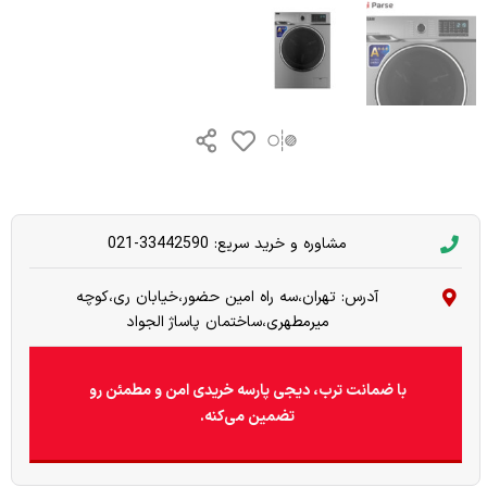
مشاوره و خرید سریع: 33442590-021
آدرس: تهران،سه راه امین حضور،خیابان ری،کوچه
میرمطهری،ساختمان پاساژ الجواد
با ضمانت ترب، دیجی پارسه خریدی امن و مطمئن رو
تضمین می‌کنه.