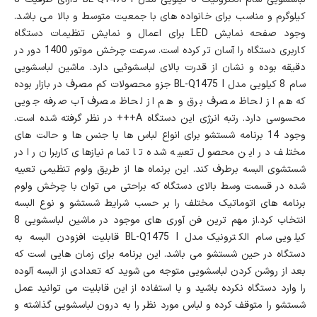
کیلوگرم و مناسب برای خانواده های با جمعیت متوسط و بالا می باشد.
وجود صفحه نمایش LED برای اعمال و نمایش تنظیمات دستگاه
کاربری دستگاه را آسان تر کرده است. سرعت چرخش موتور 1400 دور در
دقیقه بوده و نشان از قدرت بالای لباسشوئیی دارد. ماشین لباسشویی
سام 8 کیلویی مدل BL-Q1475 I جزو محصولات کم مصرف در بازار بوده
که هم از لحاظ مصرف برق و هم از لحاظ مصرف آب صرفه جویی
محسوسی دارد. رتبه انرژی این دستگاه A+++ در نظر گرفته شده است.
وجود 14 برنامه شستشو برای انواع لباس ها با جنس ها و حالت های
مختلف در این محصول تعبیه شده تا تمام نیازهای کاربران را در
شستشوی البسه برطرف کند. این برنماه ها از طریق ولوم تنظیمی تعبیه
شده در قسمت وسط بالای دستگاه که براحتی می توان با چرخش ولوم
برنامه های اتوماتیک مختلف را بر حسب شرایط شستشو و نوع البسه
انتخاب کرد.از مهم ترین فن آوری های موجود در ماشین لباسشویی 8
کیلویی سام الکترونیک مدل BL-Q1475 I قابلیت افزودن البسه به
دستگاه در حین شستشو می باشد. این برنامه برای زمان هایی است که
بعد از روشن کردن لباسشویی متوجه می شوید که تعدادی از البسه آلوده
را وارد دستگاه نکرده باشید و با استفاده از این قابلیت می توانید عمل
شستشو را متوقف کرده و لباس مورد نظر را به درون لباسشویی گذاشته و