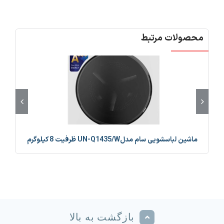
محصولات مرتبط
ماشین لباسشویی سام مدلUN-Q1435/W ظرفیت 8 کیلوگرم
ما
بازگشت به بالا