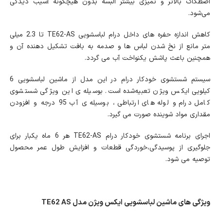
اصطکاک بالاتر و تمیزی بیشتر البسه بدون هیچگونه آسیب دیدگی
می‌شود.
کاهش اندازه حفره های داخل درام لباسشویی TE62-AS تا 2.3 میلی
متر مانع از نخ شدن لباس ها و صدمه به بافت تشکیل دهنده آن و
همچنین باعث پاشش یکنواخت آب می گردد.
سیستم شستشوی خودکار درام در این مدل از ماشین لباسشویی 6
کیلویی ایکس ویژن تعبیه‌شده است. بوسیله ی این ویژگی شستشوی
کامل درام و لوله های ارتباطی ، بوسیله ی آب 95 درجه و افزودن
مقداری مواد شوینده صورت می گیرد.
اجرای برنامه شستشوی خودکار درام TE62-AS هر 6 ماه یکبار برای
جلوگیری از پوسیدگی،خوردگی قطعات و افزایش طول عمر محصول
توصیه می شود.
ویژگی های ماشین لباسشویی ایکس ویژن مدل TE62 AS