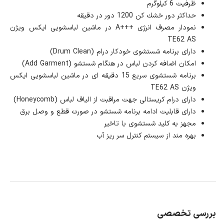
ظرفیت 6 كیلوگرم
حداكثر دور خشك كن 1200 دور در دقیقه
نمودار مصرف انرژی +++A در ماشین لباسشویی ایکس ویژن
TE62 AS
دارای برنامه شستشوی خودكار درام (Drum Clean)
امكان اضافه كردن لباس در هنگام شستشو (Add Garment)
برنامه شستشوی سریع 15 دقیقه ای در ماشین لباسشویی ایکس
ویژن TE62 AS
دارای درام كریستالی جهت مراقبت از الیاف لباس (Honeycomb)
دارای قابلیت ادامه برنامه شستشو در صورت قطع و وصل برق
مجهز به كلید شستشوی با تاخیر
بهره مند از سیستم كنترل سر ریز آب
بررسی تخصصی