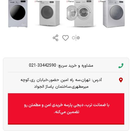
مشاوره و خرید سریع: 33442590-021
آدرس: تهران،سه راه امین حضور،خیابان ری،کوچه
میرمطهری،ساختمان پاساژ الجواد
با ضمانت ترب، دیجی پارسه خریدی امن و مطمئن رو
تضمین می‌کنه.