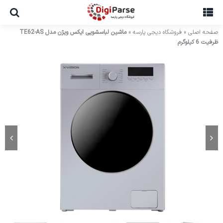
Ski
t
conten
صفحه اصلی
»
فروشگاه دیجی پارسه
»
ماشین لباسشویی ایکس ویژن مدل TE62-AS
ظرفیت 6 کیلوگرم