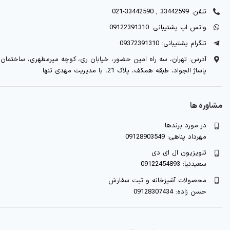
تلفن: 33442599 , 33442590-021
واتس اپ پشتیبانی: 09122391310
تلگرام پشتیبانی: 09372391310
آدرس: تهران، سه راه امین حضور، خیابان ری، کوچه میرمطهری، ساختمان
پاساژ الجواد، طبقه همکف، پلاک 21، با مدیریت مهدی تنها
مشاوره ها
در مورد برندها
مهرداد پناهی: 09128903549
تلویزیون ال ای دی
سعیدنیا: 09122454893
محصولات آشپزخانه و ثبت سفارش
حسن زاده: 09128307434