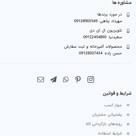
مشاوره ها
در مورد برندها
مهرداد پناهی: 09128903549
تلویزیون ال ای دی
سعیدنیا: 09122454893
محصولات آشپزخانه و ثبت سفارش
حسن زاده: 09128307434
شرایط و قوانین
جواز کسب
پشتیبانی مشتریان
رویه‌های بازگردانی کالا
شرایط استفاده