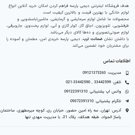
هدف فروشگاه اینترنتی دیجی پارسه فراهم کردن امکان خرید آنلاین انواع
لوازم خانگی با بهترین قیمت و بالاترین کیفیت است.
محصولات ما شامل لوازم سرمایشی و گرمایشی، ماشین‌لباسشویی و
ظرفشویی، تلویزیون، اجاق گاز، کولر گازی و آبی، لوازم پخت‌وپز، جاروبرقی،
لوازم صوتی‌تصویری و ده‌ها کالای دیگر می‌باشد.
با داشتن نشان
ضمانت ترب
، دیجی پارسه خریدی امن، مطمئن و آسوده را
برای مشتریان خود تضمین می‌کند.
اطلاعات تماس
مدیریت: 09121373263
تلفن: 33442599 , 33442590-021
واتس اپ پشتیبانی: 09122391310
تلگرام پشتیبانی: 09372391310
آدرس: تهران، سه راه امین حضور، خیابان ری، کوچه میرمطهری، ساختمان
پاساژ الجواد، طبقه همکف، پلاک 21، با مدیریت مهدی تنها