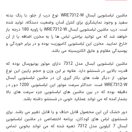
ماشین لباسشویی آبسال WRE7312-W نوع درب از جلو، با رنگ بدنه
سفید و وجود نمایشگری برای کنترل آسان وضعیت دستگاه، تولید شده
است. درب ماشین لباسشویی آبسال WRE7312-W با زاویه 180 درجه باز
خواهد شد که می توانید براحتی لباس ها را به مخزن اضافه یا از آن
خارج نمایید. مخزن این لباسشویی کامپوزیت بوده و در برابر خوردگی و
پوسیدگی مقاوم و عایق الکتریسیته می باشد.
ماشین لباسشویی آبسال مدل 7312 دارای موتور یونیورسال بوده که
قدرت بالایی در شستشو دارد. علاوه بر این وزن و حجم پایین این نوع
موتور، از دیگر علت های بکار گیری آن در ماشین لباسشویی آبسال
WRE7312-W است. حداکثر سرعت موتور این لباسشویی 1200 دور در
دقیقه بوده که در بین ماشین های لباسشویی جزء سرعت های بالا
بشمار آمده که می تواند عملکرد خوبی در شستشو داشته باشد.
دور خشک کن این محصول قابل حذف و یا قابل تغییر می باشد. برای
شستشوی لباس های کودکان، برنامه اختصاصی در ماشین لباسشویی
آبسال 7 کیلویی مدل 7312 تعبیه شده که می تواند بخوبی تمامی