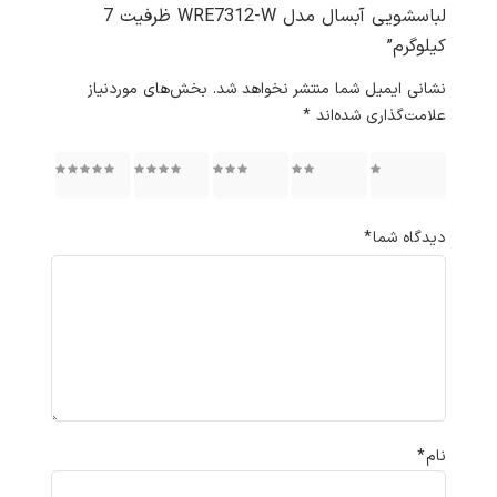
لباسشویی آبسال مدل WRE7312-W ظرفیت 7
کیلوگرم”
نشانی ایمیل شما منتشر نخواهد شد.
بخش‌های موردنیاز
علامت‌گذاری شده‌اند
*
۱ از ۵
۲ از ۵
۳ از ۵
۴ از ۵
۵ از ۵
ستاره
ستاره
ستاره
ستاره
ستاره
دیدگاه شما
*
نام
*