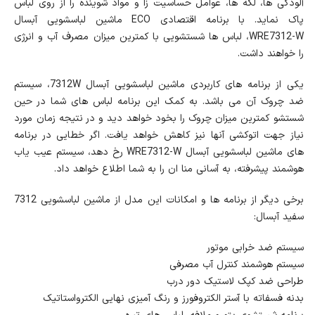
آلودگی ها، لکه ها، عوامل حساسیت زا و مواد شوینده را از روی لباس
پاک نماید. با برنامه اقتصادی ECO ماشین لباسشویی آبسال
WRE7312-W، لباس ها شستشویی با کمترین میزان مصرف آب و انرژی
را خواهند داشت.
یکی از برنامه های کاربردی ماشین لباسشویی آبسال 7312W، سیستم
ضد چروک آن می باشد. به کمک این برنامه لباس های شما در حین
شستشو کمترین میزان چروک را بخود خواهد دید و در نتیجه زمان مورد
نیاز جهت اتوکشی آنها نیز کاهش خواهد یافت. اگر خطایی در برنامه
های ماشین لباسشویی آبسال WRE7312-W رخ دهد، سیستم عیب یاب
هوشمند پیشرفته، به آسانی منا ان را به شما اطلاع خواهد داد.
برخی دیگر از برنامه ها و امکانات این مدل از ماشین لباسشویی 7312
سفید آبسال:
سیستم ضد خرابی موتور
سیستم هوشمند کنترل آب مصرفی
طراحی ضد کپک لاستیک دور درب
بدنه فسفاته با آستر الکتروفورز و رنگ آمیزی نهایی الکترواستاتیک