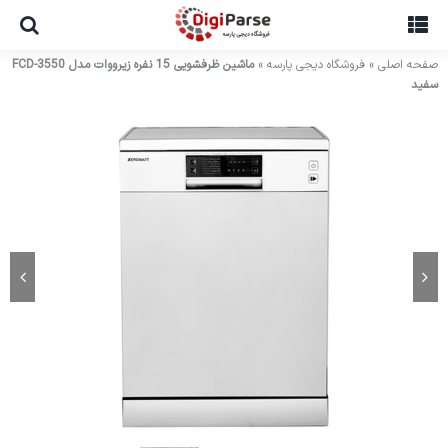
Ski
t
conten
صفحه اصلی
»
فروشگاه دیجی پارسه
»
ماشین ظرفشویی 15 نفره زیرووات مدل FCD-3550
سفید