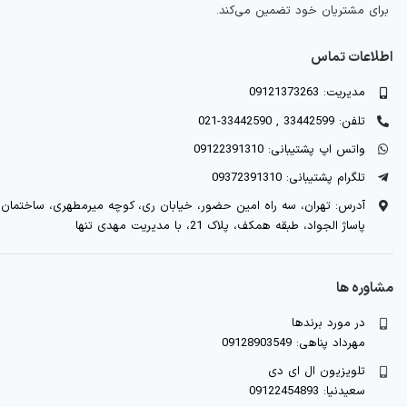
برای مشتریان خود تضمین می‌کند.
اطلاعات تماس
مدیریت: 09121373263
تلفن: 33442599 , 33442590-021
واتس اپ پشتیبانی: 09122391310
تلگرام پشتیبانی: 09372391310
آدرس: تهران، سه راه امین حضور، خیابان ری، کوچه میرمطهری، ساختمان
پاساژ الجواد، طبقه همکف، پلاک 21، با مدیریت مهدی تنها
مشاوره ها
در مورد برندها
مهرداد پناهی: 09128903549
تلویزیون ال ای دی
سعیدنیا: 09122454893