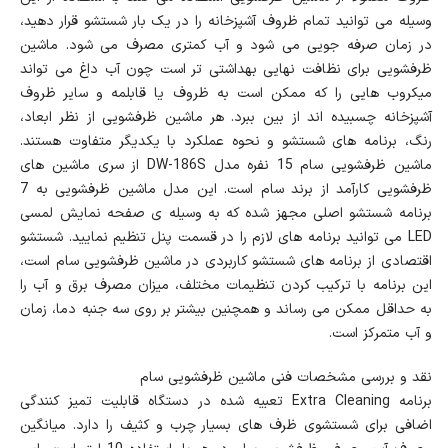
وسیله می توانید تمام ظروف آشپزخانه را در یک بار شستشو قرار دهید،
در زمان صرفه جویی می شود و آب کمتری مصرف می شود. ماشین
ظرفشویی برای نظافت نهایی بهداشتی تر است چون آب داغ می تواند
میکروب هایی را که ممکن است به ظروف یا قابلمه و سایر ظروف
آشپزخانه چسبیده اند از بین ببرد. هر ماشین ظرفشویی از نظر ابعاد،
رنگ، برنامه های شستشو و نحوه عملکرد با یکدیگر متفاوت هستند.
ماشین ظرفشویی سام 15 نفره مدل DW-186S از سری ماشین های
ظرفشویی کارآمد از برند سام است. این مدل ماشین ظرفشویی به 7
برنامه شستشو اصلی مجهز شده که به وسیله ی صفحه نمایش لمسی
LED می توانید برنامه های لازم را در قسمت پنل تنظیم نمایید. شستشو
اقتصادی از برنامه های شستشو کاربردی در ماشین ظرفشویی سام است،
این برنامه با ترکیب کردن تنظیمات مختلف، میزان مصرف برق و آب را
به حداقل ممکن می رساند و همچنین بیشتر بر روی سه جنبه دما، زمان
و آب متمرکز است.
نقد و بررسی مشخصات فنی ماشین ظرفشویی سام
برنامه Extra Cleaning تعبیه شده در دستگاه قابلیت تمیز کنندگی
اضافی برای شستشوی ظرف های بسیار چرب و کثیف را دارد. میانگین