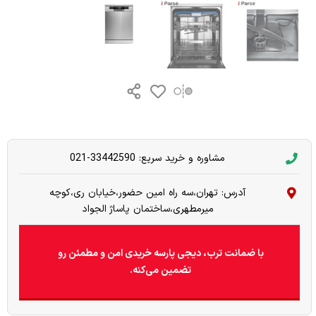
مشاوره و خرید سریع: 33442590-021
آدرس: تهران،سه راه امین حضور،خیابان ری،کوچه
میرمطهری،ساختمان پاساژ الجواد
با ضمانت ترب، دیجی پارسه خریدی امن و مطمئن رو
تضمین می‌کنه.