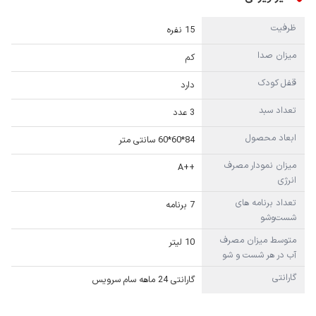
ظرفیت
15 نفره
میزان صدا
کم
قفل کودک
دارد
تعداد سبد
3 عدد
ابعاد محصول
84*60*60 سانتی متر
میزان نمودار مصرف
++A
انرژی
تعداد برنامه های
7 برنامه
شست‌وشو
متوسط میزان مصرف
10 لیتر
آب در هر شست و شو
گارانتی
گارانتی 24 ماهه سام سرويس