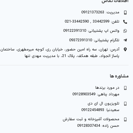
اطلاعات تماس
مدیریت: 09121373263
تلفن: 33442599 , 33442590-021
واتس اپ پشتیبانی: 09122391310
تلگرام پشتیبانی: 09372391310
آدرس: تهران، سه راه امین حضور، خیابان ری، کوچه میرمطهری، ساختمان
پاساژ الجواد، طبقه همکف، پلاک 21، با مدیریت مهدی تنها
مشاوره ها
در مورد برندها
مهرداد پناهی: 09128903549
تلویزیون ال ای دی
سعیدنیا: 09122454893
محصولات آشپزخانه و ثبت سفارش
حسن زاده: 09128307434