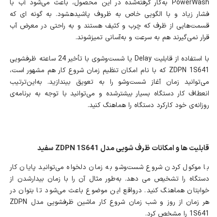
PowerWash به‌کار گرفته‌شده در این محصول، باعث می‌شود آب با
فشار زیاد و با الگویی خاص به ظروف پاشیده‎شود. به گونه ای که
قسمت‌هایی از ظرف که چرب و کثیف هستند و به راحتی در معرض آب
قرار نمی‌گیرند هم به سرعت و به‌آسانی تمیزشوند.
با استفاده از قابلیت Delay یا شست‌وشوی با تأخیر 24 ساعته ظرفشویی
ZDPN 1S641 که با نام امکان تنظیم زمان شروع کار هم مشهور است،
می‌توانید زمان آغاز شست‌وشو را به تعویق بیندازید. به‌این‌ترتیب
انعطاف کار دستگاه بسیار بیشترشده و می‌توانید با توجه به برنامه‌ی
روزانه‌ی خود کارکرد دستگاه را هماهنگ کنید.
قابلیت ها و امکانات ظرف شویی مدل ZDPN 1S641 سفید
با موکول کردن شروع شست‌وشو به زمان دلخواه می‌توانید پایان کار
دستگاه را تشخیص می دهد. به‌طور مثال آن را با زمان بیدارشدن از
خوابتان هماهنگ کنید. درواقع این موضوع باعث می‌شود تا بتوان در
هر زمان از روز و شب زمان شروع کار ماشین ظرفشویی مدل ZDPN
1S641 را مشخص کرد.