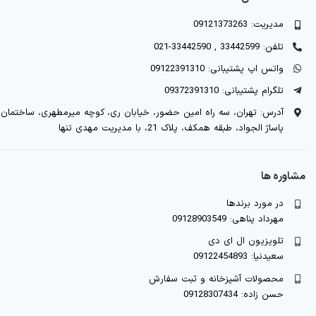
مدیریت: 09121373263
تلفن: 33442599 , 33442590-021
واتس اپ پشتیبانی: 09122391310
تلگرام پشتیبانی: 09372391310
آدرس: تهران، سه راه امین حضور، خیابان ری، کوچه میرمطهری، ساختمان
پاساژ الجواد، طبقه همکف، پلاک 21، با مدیریت مهدی تنها
مشاوره ها
در مورد برندها
مهرداد پناهی: 09128903549
تلویزیون ال ای دی
سعیدنیا: 09122454893
محصولات آشپزخانه و ثبت سفارش
حسن زاده: 09128307434