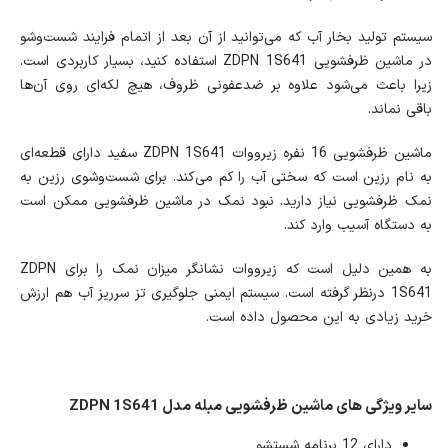
سیستم تولید بخار آب که می‌توانید از آن بعد از اتمام فرایند شست‌وشو
در ماشین ظرفشویی ZDPN 1S641 استفاده کنید، بسیار کاربردی است.
زیرا باعث می‌شود علاوه بر ضدعفونی ظروف، هیچ لکه‌ای روی آن‌ها
باقی نماند.
ماشین ظرفشویی 16 نفره زیرووات ZDPN 1S641 سفید دارای قطعه‌ای
به نام رزین است که سختی آب را کم می‌کند. برای شست‌وشوی رزین به
نمک ظرفشویی نیاز دارید. نبود نمک در ماشین ظرفشویی ممکن است
به دستگاه آسیب وارد کند.
به همین دلیل است که زیرووات نشانگر میزان نمک را برای ZDPN
1S641 درنظر گرفته است. سیستم ایمنی جلوگیری تز سرریز آب هم ارزش
خرید زیادی به این محصول داده است.
سایر ویژگی های ماشین ظرفشویی مبله مدل ZDPN 1S641
دارای 12 برنامه شستشو