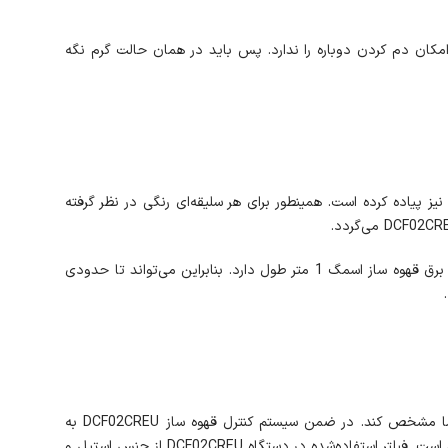
بسیار ضروری می‌نماید. زیرا قهوه پس از سردشدن امکان دم کردن دوباره را ندارد. پس باید در همان حالت گرم نگه
ز جذابیت‌های شرکت اسمگ این است که رنگ‌بندی‌های متنوعی را در محصولات خود به کار می‌برد. همین امر را در قهوه ساز اسمگ DCF02CREU نیز پیاده کرده است. همینطور برای هر سلیقه‌ای رنگی در نظر گرفته
وجود سیستم‌های ضد رسوب و ضد چکه از ویژگی‌های جالب قهوه ساز DCF02CREU است. زیرا باعث پاکیزگی محیط در استفاده از آن می‌شود. سیم برق قهوه ساز اسمگ 1 متر طول دارد. بنابراین می‌تواند تا حدودی
قوری زیبای قهوه ساز کرم DCF02CREU گنجایش 10 فنجان قهوه داشته و با بدنه مدرجی که دارد، می‌تواند میزان دقیق مایع درونی را برای شما مشخص کند. در ضمن سیستم کنترل قهوه ساز DCF02CREU به
صورت دکمه‌ای طراحی‌شده است. از این رو ترکیب آن با نمایشگر دیجیتال LED باعث ایجاد طرحی متناسب با سلیقه افراد مدرن و لاکچری پسندشده است. فیلتر استفاده‌شده در دستگاه DCF02CREU از جنس استیل و