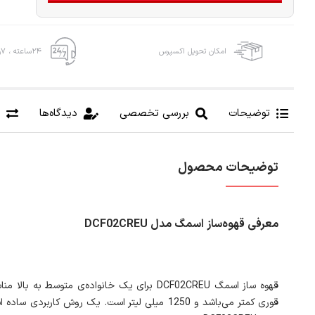
امکان تحویل اکسپرس
۲۴ساعته ، ۷روز هفته
توضیحات
بررسی تخصصی
دیدگاه‌ها
توضیحات محصول
معرفی قهوه‌ساز اسمگ مدل DCF02CREU