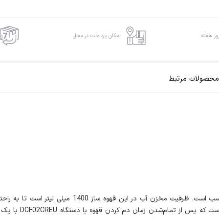
امکان پرداخت در محل
محصولات مرتبط
قهوه ساز اسمگ DCF02CREU برای یک خانواده‌ی متوسط به با