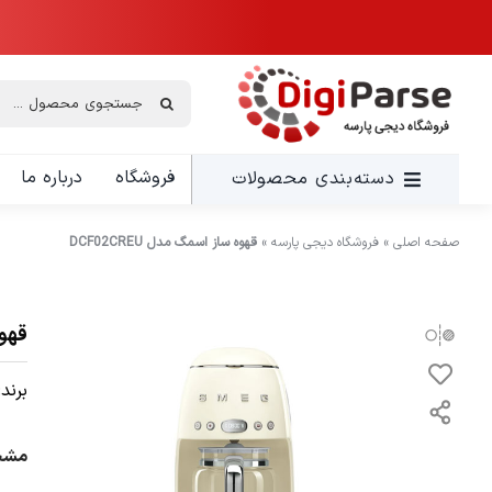
Ski
t
conten
جستجو
برای:
فروشگاه
درباره ما
دسته‌بندی محصولات
صفحه اصلی
»
فروشگاه دیجی پارسه
»
قهوه ساز اسمگ مدل DCF02CREU
قهوه 
برند:
مشخصا