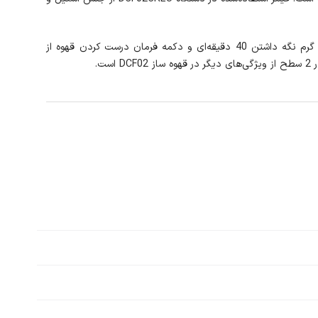
اسمگ در قهوه‌ساز زیبای DCF02CREU از سیستم Auto Start بهره میبرد که این ویژگی باعث تنظیم زمان شروع خودکار دستگاه می‌شود. قابلیت گرم نگه داشتن 40 دقیقه‌ای و دکمه فرمان درست کردن قهوه از