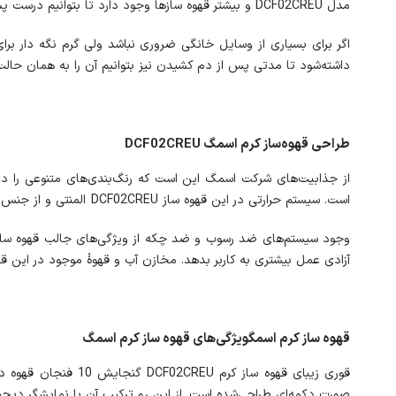
مدل DCF02CREU و بیشتر قهوه سازها وجود دارد تا بتوانیم درست پس از دم کردن قهوه از آن استفاده نماییم.
داشته‌شود تا مدتی پس از دم کشیدن نیز بتوانیم آن را به همان حالت خوش طعم
طراحی قهوه‌ساز کرم اسمگ DCF02CREU
است. سیستم حرارتی در این قهوه ساز DCF02CREU المنتی و از جنس استیل ضد زنگ است. از این رو باعث افزایش دو چندان طول عمر و کارایی DCF02CREU می‌گردد.
آزادی عمل بیشتری به کاربر بدهد. مخازن آب و قهوۀ موجود در این قهوه ساز DCF02CREU از جنس پلاستیک بوده که به راحتی قابلی
قهوه ساز کرم اسمگویژگی‌های قهوه ساز کرم اسمگ