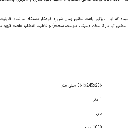
361x245x256 میلی متر
1 متر
دارد
1050 وات