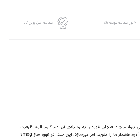
۷ روز ضمانت عودت کالا
ضمانت اصل بودن کالا
لا مناسب است. ظرفیت مخزن آب در این قهوه ساز 1400 میلی لیتر است تا به راحتی بتوانیم چند فنجان قهوه را به وسیله‌ی آن دم کنیم. البته ظرفیت
قوری کمتر می‌باشد و 1250 میلی لیتر است. یک روش کاربردی ساده است که پس از تمام‌شدن زمان دم کردن قهوه با دستگاه DCF02CREU با یک آلارم هشدار ما را متوجه امر می‌سازد. این صدا در قهوه ساز smeg