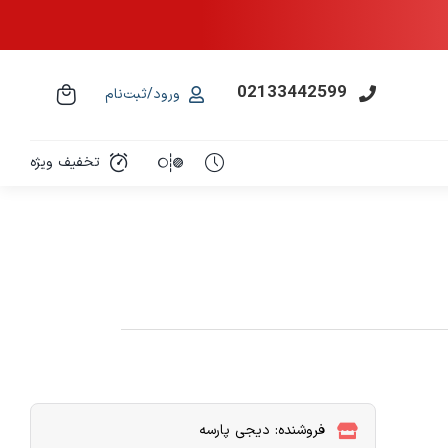
02133442599
ورود/ثبت‌نام
تخفیف ویژه
فروشنده: دیجی پارسه