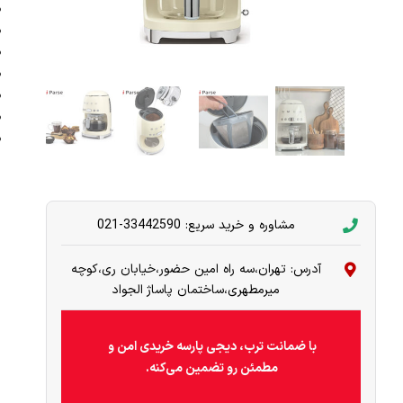
مشاوره و خرید سریع: 33442590-021
آدرس: تهران،سه راه امین حضور،خیابان ری،کوچه
میرمطهری،ساختمان پاساژ الجواد
با ضمانت ترب، دیجی پارسه خریدی امن و
مطمئن رو تضمین می‌کنه.