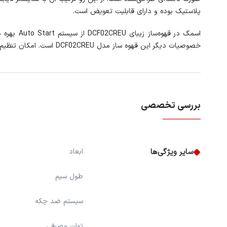
پلاستیک بوده و دارای قابلیت تعویض است.
خصوصیات دیگر این قهوه ساز مدل DCF02CREU است. امکان تنظیم سختی آب در 3 سطح (سبک، متوسط، سخت) و قابلیت انتخاب غلظت قهوه در 2 سطح از ویژگی‌های دیگر در قهوه ساز DCF02 است.
بررسی تخصصی
سایر ویژگی‌ها
ابعاد
طول سیم
سیستم ضد چکه
توان مصرفی