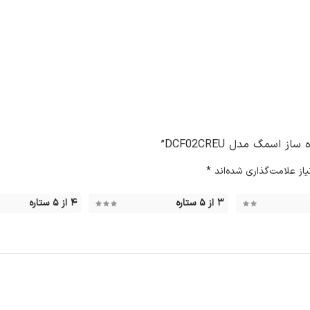
سمگ مدل DCF02CREU”
ز علامت‌گذاری شده‌اند
*
۳ از ۵ ستاره
۴ از ۵ ستاره