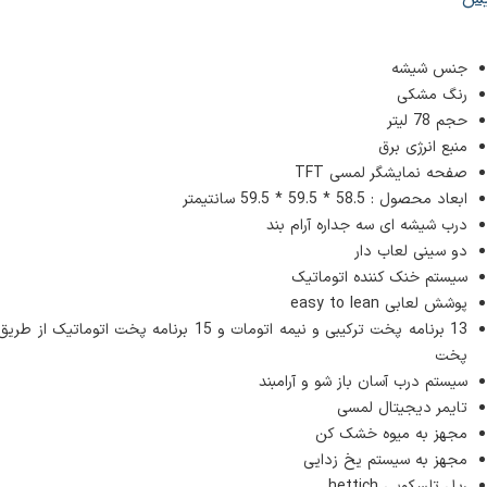
جنس شیشه
رنگ مشکی
حجم 78 لیتر
منبع انرژی برق
صفحه نمایشگر لمسی TFT
ابعاد محصول​ : 58.5 * 59.5 * 59.5 سانتیمتر
درب شیشه ای سه جداره آرام بند
دو سینی لعاب دار
سیستم خنک کننده اتوماتیک
پوشش لعابی easy to lean
13 برنامه پخت ترکیبی و نیمه اتومات و 15 برنامه پخت اتوماتیک
پخت
سیستم درب آسان باز شو و آرامبند
تایمر دیجیتال لمسی
مجهز به میوه خشک کن
مجهز به سیستم یخ زدایی
ریل تلسکوپی hettich