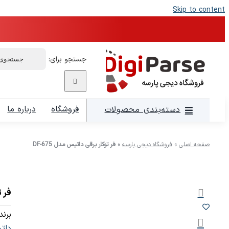
Skip to content
جستجو برای:
فروشگاه
درباره ما
دسته‌بندی محصولات
صفحه اصلی
»
فروشگاه دیجی پارسه
»
فر توکار برقی داتیس مدل DF-675
فر ت
برند:
دات