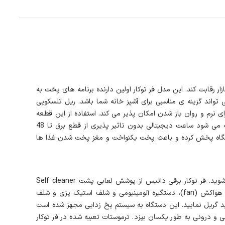
 در بازار رقابت کند. این مدل فر توکار اولین دارنده برنامه های پخت به
یمه اتومات و تاخیری مجهز شده که می تواند گزینه ی مناسبی برای آشپز خانه شما باشد. ریل تلسکوپی
ی نرم و روان باز شدن امکان پذیر می کند. استفاده از این قطعه
احتمال سوختگی دست در زمان گذاشتن و بر داشتن ظروف را به حداقل می رساند. ساعت دیجیتال از مزیت های فر توکار برقی داتس محسوب می شود ساعت دیجیتالی بدون تاثیر پذیری از قطع برق تا 48
 دستگاه پخش کرده و باعث پخت یکنواخت و مغز پخت شدن غذا ها
سنسور پخت گوشت Meat prob از سنسور های کاربردی در فر توکار داتیس است با استفاده از این سنسور می توانید از مغز پخت شدن مطمئن شوید. فر توکار برقی داتیس از پوشش لعابی پشت Self cleaner
پوشانده شده و دارای شیشه سکوریت مقاوم به حرارت است. ترموسوئیچ ایمنی خودکار، قفل کودک، صفحه لمسی، 2 عدد لامپ، ترموسوئیچ فن هواکش (fan)، دستگیره آلومینیومی و شلف استیک پزی و شلف
اید گریل نمایید. این دستگاه به سیستم یخ زدایی مجهز شده است
 و درونی به طور یکسان بپزد. ترموستات تعبیه شده در فر توکار