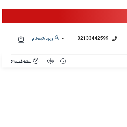
02133442599
ورود/ثبت‌نام
تخفیف ویژه