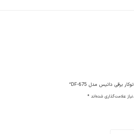
 برقی داتیس مدل DF-675”
از علامت‌گذاری شده‌اند
*