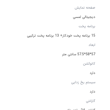
صفحه نمایش
دیجیتالی لمسی
برنامه پخت
15 برنامه پخت خودکار+ 13 برنامه پخت ترکیبی
ابعاد
57*58*57.5 سانتی متر
کانوکشن
دارد
سیستم یخ زدایی
دارد
گارانتی