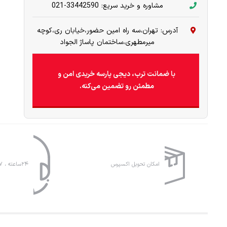
مشاوره و خرید سریع: 33442590-021
آدرس: تهران،سه راه امین حضور،خیابان ری،کوچه
میرمطهری،ساختمان پاساژ الجواد
با ضمانت ترب، دیجی پارسه خریدی امن و
مطمئن رو تضمین می‌کنه.
امکان تحویل اکسپرس
۲۴ساعته ، ۷روز هفته