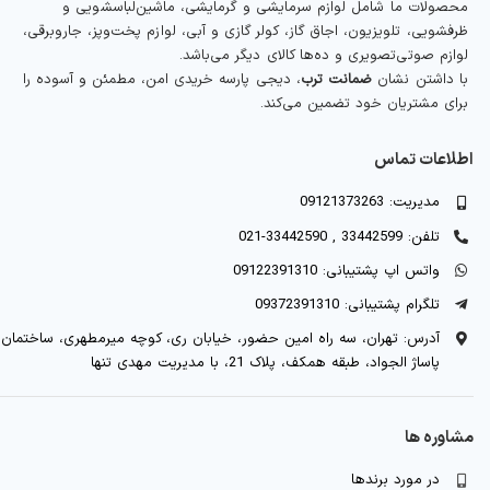
محصولات ما شامل لوازم سرمایشی و گرمایشی، ماشین‌لباسشویی و
ظرفشویی، تلویزیون، اجاق گاز، کولر گازی و آبی، لوازم پخت‌وپز، جاروبرقی،
لوازم صوتی‌تصویری و ده‌ها کالای دیگر می‌باشد.
با داشتن نشان
ضمانت ترب
، دیجی پارسه خریدی امن، مطمئن و آسوده را
برای مشتریان خود تضمین می‌کند.
اطلاعات تماس
مدیریت: 09121373263
تلفن: 33442599 , 33442590-021
واتس اپ پشتیبانی: 09122391310
تلگرام پشتیبانی: 09372391310
آدرس: تهران، سه راه امین حضور، خیابان ری، کوچه میرمطهری، ساختمان
پاساژ الجواد، طبقه همکف، پلاک 21، با مدیریت مهدی تنها
مشاوره ها
در مورد برندها