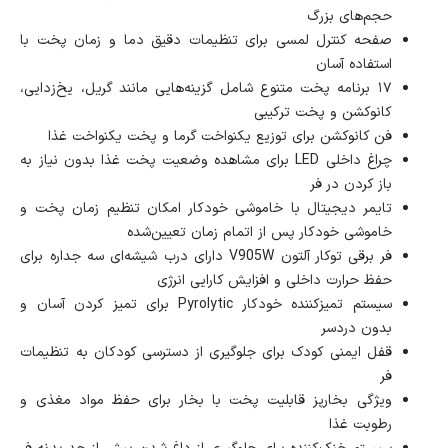
حجم‌های بزرگ
صفحه کنترل لمسی برای تنظیمات دقیق دما و زمان پخت با
استفاده آسان
۱۷ برنامه پخت متنوع شامل گزینه‌هایی مانند گریل، یخ‌زدایی،
کانوکشن و پخت ترکیبی
فن کانوکشن برای توزیع یکنواخت گرما و پخت یکنواخت غذا
چراغ داخلی LED برای مشاهده وضعیت پخت غذا بدون نیاز به
باز کردن در فر
تایمر دیجیتال با خاموشی خودکار امکان تنظیم زمان پخت و
خاموشی خودکار پس از اتمام زمان تعیین‌شده
فر برقی توکار آلتون V905W دارای درب شیشه‌ای سه جداره برای
حفظ حرارت داخلی و افزایش کارایی انرژی
سیستم تمیزکننده خودکار Pyrolytic برای تمیز کردن آسان و
بدون دردسر
قفل ایمنی کودک برای جلوگیری از دسترسی کودکان به تنظیمات
فر
ویژگی بخارپز قابلیت پخت با بخار برای حفظ مواد مغذی و
رطوبت غذا