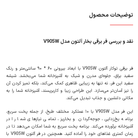
توضیحات محصول
نقد و بررسی فر برقی بخار آلتون مدل V905W
فر برقی توکار آلتون V905W با ابعاد بیرونی ۶۰ * ۹۰ سانتی‌متر و رنگ
سفید براق، جلوه‌ای مدرن و شیک به آشپزخانه شما می‌بخشد. شیشه
سفید این فر، نه تنها به زیبایی ظاهری کمک می‌کند، بلکه تمیز کردن آن
را نیز آسان‌تر می‌سازد. این طراحی زیبا و کاربرپسند، آشپزخانه شما را به
مکانی دلنشین و جذاب تبدیل می‌کند.
این فر مدل V905W با ۱۰ عملکرد مختلف طبخ، از جمله پخت سریع،
برنامه یخ‌زدایی، جوجه‌گردان و بخارپز، تمامی نیازهای شما را در
آشپزخانه برآورده می‌کند. برنامه پخت سریع به شما امکان می‌دهد تا در
زمان کمتری غذاهای خود را آماده کنید. همچنین در فر آلتون V905W با