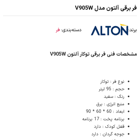
فر برقی آلتون مدل V905W
برند:
دسته‌بندی:
فر
مشخصات فنی فر برقی توکار آلتون V905W
نوع فر : توکار
حجم : 95 لیتر
رنگ : سفید
منبع انرژی : برق
ابعاد : 60 * 60 * 90
برنامه پخت : 17 برنامه
قفل کودک : دارد
جوجه گردان : دارد