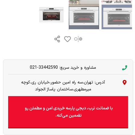
مشاوره و خرید سریع: 33442590-021
آدرس: تهران،سه راه امین حضور،خیابان ری،کوچه
میرمطهری،ساختمان پاساژ الجواد
با ضمانت ترب، دیجی پارسه خریدی امن و مطمئن رو
تضمین می‌کنه.