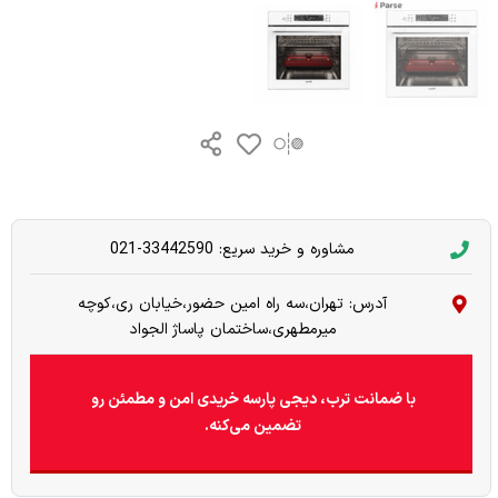
مشاوره و خرید سریع: 33442590-021
آدرس: تهران،سه راه امین حضور،خیابان ری،کوچه
میرمطهری،ساختمان پاساژ الجواد
با ضمانت ترب، دیجی پارسه خریدی امن و مطمئن رو
تضمین می‌کنه.