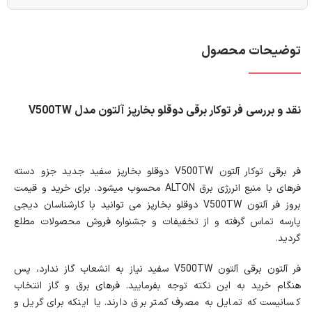
توضیحات محصول
نقد و بررسی فر توکار برقی دوقلو بخارپز آلتون مدل V500TW
فر برقی توکار آلتون V500TW دوقلو بخارپز سفید جدید جزو دسته
فرهای با منبع انررژی برق ALTON محسوب می‎شود. برای خرید و قیمت
بروز فر آلتون V500TW دوقلو بخارپز می توانید با کارشناسان دیجی
پارسه تماس گرفته و از تخفیفات و جشنواره فروش محصولات مطلع
گردید.
فر آلتون برقی آلتون V500TW سفید نیاز به انشعاب گاز ندارد، پس
هنگام خرید به این نکته توجه بفرمایید. فرهای برق و گاز انتخاب
کسانیست که تمایل به مصرف کمتر برق دارند. یا اینکه برای گریل و