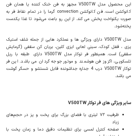
این محصول مدل V500TW مجهز به فن خنک کننده یا همان فن
کانوکشن است. فن کانوکشن convection گرما را در تمام نقاط فر به
صورت یکنواخت پخش می کند. از این رو باعث می‌شود تا غذا یکدست
پخته‌شود.
مدل V500TW دارای ویژگی ها و عملکرد هایی از جمله شلف استیک
پزی ، قفل کودک، سینی لعابی ایزی کلین، بریان کن سقفی (گرمایش
سقفی) است. همینطور فر توکار مدل V500TW دارای طبقه با ریل
تلسکوپی، اگزوز فن هوشمند و موتور جوجه گردان می باشد. این فر
توکار V500TW درب 4 جداره جداشونده قابل شستشو و حسگر گوشت
می باشد.
سایر ویژگی های فر توکار V500TW
ظرفیت ۷۲ لیتری با فضای بزرگ برای پخت و پز در حجم‌های
زیاد
صفحه کنترل لمسی برای تنظیمات دقیق دما و زمان پخت با