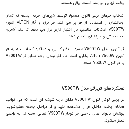
پخت نهایی نیازمند المنت برقی هستند.
انتخاب فرهای برقی آلتون معمولا توسط آشپزهای حرفه ایست که تمام
اوقاتشان را استفاده از فر پر می کند. فر برق و گاز ALTON آلتون
V500TW امکانات مناسبی در اختیار کاربر قرار می دهد تا یک آشپزی
لذت بخش و حرفه ای انجام دهد.
فر آلتون مدل V500TW سفید از نظر کارایی و عملکرد کاملا شبیه به فر
آلتون Alton V500W بخارپز است. دو قلو بودن وجه تمایز فر V500TW
با فر آلتون V500W است.
عملکرد های فربرقی مدل V500TW
فر برقی توکار آلتون V500TW دارای درب شیشه ای است که می توانید
هنگام پخت داخل فر را مشاهده کنید و از مراحل پخت مطلع‌شوید.
پوشش دیواره های داخلی فر توکار V500TW لعابی است که به راحتی
تمیز می‎شود.