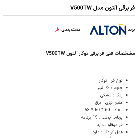
فر برقی آلتون مدل V500TW
برند:
دسته‌بندی:
فر
مشخصات فنی فر برقی توکار آلتون V500TW
نوع فر : توکار
حجم : 72 لیتر
رنگ : مشکی
منبع انرژی : برق
ابعاد : 60 * 60 * 53
برنامه پخت : 19 برنامه
فر دوقلو : دارد
قفل کودک : دارد