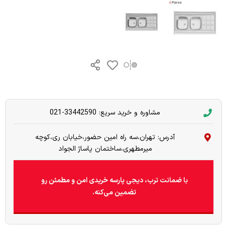
مشاوره و خرید سریع: 33442590-021
آدرس: تهران،سه راه امین حضور،خیابان ری،کوچه
میرمطهری،ساختمان پاساژ الجواد
با ضمانت ترب، دیجی پارسه خریدی امن و مطمئن رو
تضمین می‌کنه.