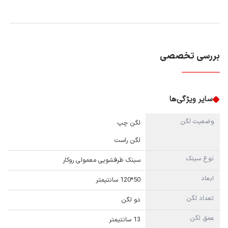
بررسی تخصصی
سایر ویژگی‌ها
وضعیت لگن
لگن چپ
لگن راست
نوع سینک
سینک ظرفشویی معمولی روکار
ابعاد
50*120 سانتیمتر
تعداد لگن
دو لگن
عمق لگن
13 سانتیمتر