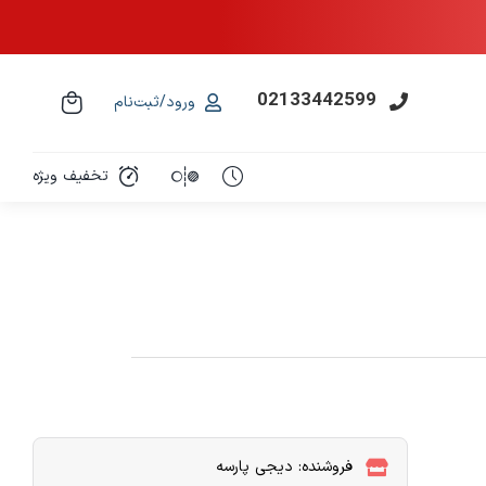
02133442599
ورود/ثبت‌نام
تخفیف ویژه
فروشنده: دیجی پارسه