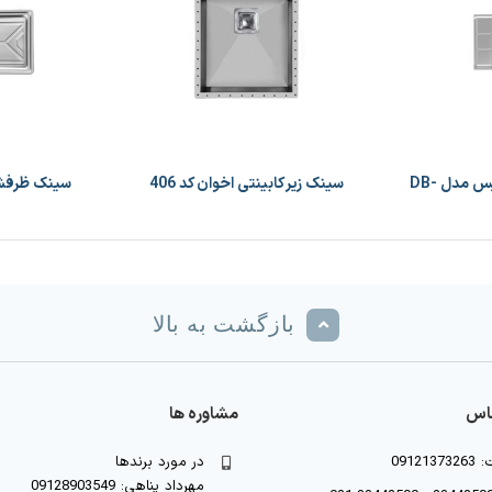
سینک ظرفشویی توکار داتیس مدل DB-
سینک زیر کابینتی اخوان کد 406
سینک ظرفشویی
بازگشت به بالا
ماس
مشاوره ها
09121
در مورد برندها
مهرداد پناهی: 09128903549