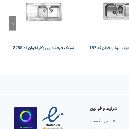
 توکار اخوان کد 157
سینک ظرفشویی روکار اخوان کد 325S
شرایط و قوانین
جواز کسب