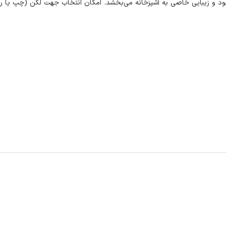
د و زیبایی خاصی به آشپزخانه می‌بخشد. امکان انتخاب جهت لگن (چپ یا را