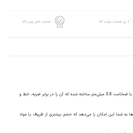
۷ روز ضمانت عودت کالا
ضمانت اصل بودن کالا
سینک ظرفشویی روکار اخوان مدل 511 با طراحی مدرن و کیفیت ساخت بی‌نظیر، انتخابی عالی برای هر آشپزخانه است. این سینک از استیل مقاوم با ضخامت 0.8 میلی‌متر ساخته شده که آن را در برابر ضربه، خط و
ردی و یک سینی است که شستشو و آماده‌سازی مواد غذایی را بسیار راحت‌تر می‌کند. عمق 22 سانتی‌متر لگن‌ها به شما این امکان را می‌دهد که حجم بیشتری از ظروف یا مواد