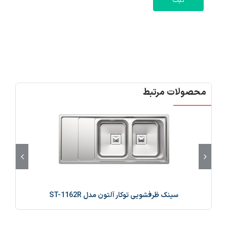
محصولات مرتبط
سینک ظرفشویی توکار آلتون مدل ST-1162R