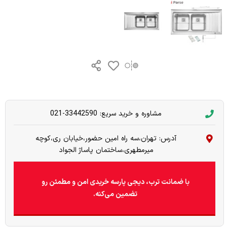
مشاوره و خرید سریع: 33442590-021
آدرس: تهران،سه راه امین حضور،خیابان ری،کوچه
میرمطهری،ساختمان پاساژ الجواد
با ضمانت ترب، دیجی پارسه خریدی امن و مطمئن رو
تضمین می‌کنه.