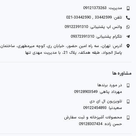
مدیریت: 09121373263
تلفن: 33442599 , 33442590-021
واتس اپ پشتیبانی: 09122391310
تلگرام پشتیبانی: 09372391310
آدرس: تهران، سه راه امین حضور، خیابان ری، کوچه میرمطهری، ساختمان
پاساژ الجواد، طبقه همکف، پلاک 21، با مدیریت مهدی تنها
مشاوره ها
در مورد برندها
مهرداد پناهی: 09128903549
تلویزیون ال ای دی
سعیدنیا: 09122454893
محصولات آشپزخانه و ثبت سفارش
حسن زاده: 09128307434