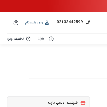
02133442599
ورود/ثبت‌نام
تخفیف ویژه
فروشنده: دیجی پارسه