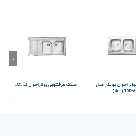
لی اخوان دو لگن مدل
سینک ظرفشویی روکار اخوان کد 325
س
50*100 