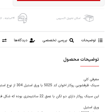
امکان تحویل اکسپرس
۲۴ساعته ، ۷روز هفته
توضیحات
بررسی تخصصی
دیدگاه‌ها
توضیحات محصول
معرفی کلی
سینک ظرفشویی روکار اخوان کد 502S با ورق استیل 304 از نوع استیل ساده با ضخامت ورق 0/8 میلیمتری است.
این سینک روکار دارای دو لگن با عمق 22 سانتیمتری بوده که شکل فانتزی بودن لگن ها زیبایی منحصر به فردی برای این سینک رقم زده است
ورق استیل