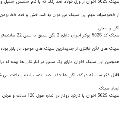
سینک 502S اخوان از ورق فولاد ضد زنگ که با نام استنلس استیل و با علامت اختصاری AS304 در بازار شناخته می شود ساخته شده که ضخامت ورق آن به 0/8 میلیمتر می رسد.
از خصوصیات مهم این سینک می توان به ضد خش و ضد خط بودن آن 
لگن و سینی
سینک کد 502S روکار اخوان دارای 2 لگن عمیق به عمق 22 سانتیمتر بوده و شکل هندسی آن فانتزی می باشد.
سینک های لگن فانتزی از جدیدترین سینک های موجود در بازار بوده که
همچنین این سینک اخوان دارای یک سینی در کنار لگن ها بوده که برا
قابل ذکر است که در کف لگن ها جذب صدا نصب شده و باعث می شود 
ابعاد سینک
سینک 502S اخوان با کارکرد روکار در اندازه طول 120 سانت و عرض 60 سانتی متر می باشد.