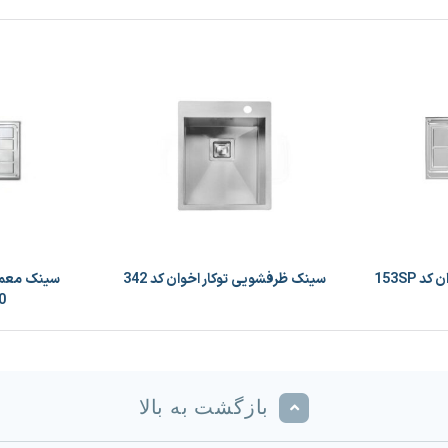
153SP
سینک ظرفشویی توکار اخوان کد 342
سینک معمو
(4cr)
بازگشت به بالا