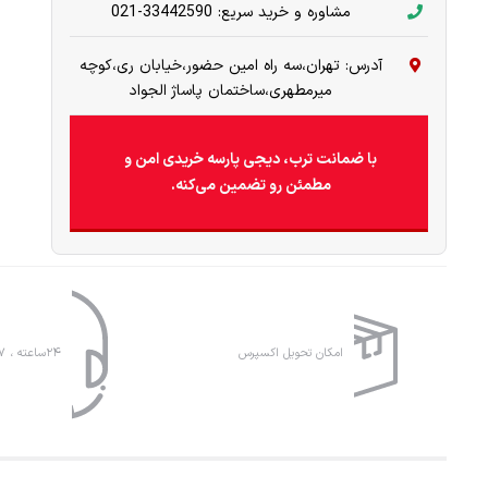
مشاوره و خرید سریع: 33442590-021
آدرس: تهران،سه راه امین حضور،خیابان ری،کوچه
میرمطهری،ساختمان پاساژ الجواد
با ضمانت ترب، دیجی پارسه خریدی امن و
مطمئن رو تضمین می‌کنه.
امکان تحویل اکسپرس
۲۴ساعته ، ۷روز هفته