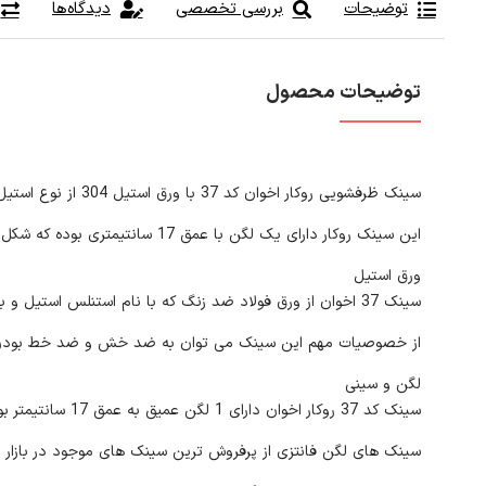
توضیحات
بررسی تخصصی
دیدگاه‌ها
توضیحات محصول
سینک ظرفشویی روکار اخوان کد 37 با ورق استیل 304 از نوع استیل ساده با ضخامت ورق 0.8 میلیمتری است.
این سینک روکار دارای یک لگن با عمق 17 سانتیمتری بوده که شکل فانتزی بودن لگن زیبایی منحصر به فردی برای این سینک رقم زده است
ورق استیل
سینک 37 اخوان از ورق فولاد ضد زنگ که با نام استنلس استیل و با علامت اختصاری AS304 در بازار شناخته می شود ساخته شده که ضخامت ورق آن به 0.8 میلیمتر می رسد.
از خصوصیات مهم این سینک می توان به ضد خش و ضد خط بودن آن
لگن و سینی
سینک کد 37 روکار اخوان دارای 1 لگن عمیق به عمق 17 سانتیمتر بوده و شکل هندسی آن فانتزی می باشد.
سینک های لگن فانتزی از پرفروش ترین سینک های موجود در بازار بود