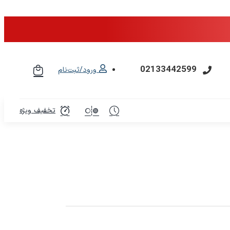
02133442599
ورود/ثبت‌نام
تخفیف ویژه