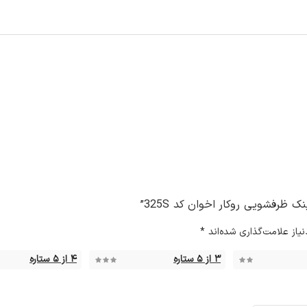
ظرفشویی روکار اخوان کد 325S”
از علامت‌گذاری شده‌اند
*
۳ از ۵ ستاره
۴ از ۵ ستاره