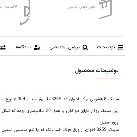
امکان تحویل اکسپرس
۲۴ساعته ، ۷روز هفته
توضیحات
بررسی تخصصی
دیدگاه‌ها
توضیحات محصول
سینک ظرفشویی روکار اخوان کد 325S با ورق استیل 304 از نوع استیل ساده با ضخامت ورق 0/8 میلیمتری است.
این سینک روکار دارای دو لگن با عمق 20 سانتیمتری بوده که شکل نیم باکسی (R25) بودن لگن ها زیبایی منحصر به فردی برای این سینک رقم زده است
ورق استیل
سینک 325S اخوان از ورق فولاد ضد زنگ که با نام استنلس استیل و با علامت اختصاری AS304 در بازار شناخته می شود ساخته شده که ضخامت ورق آن به 0/8 میلیمتر می رسد.