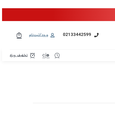
02133442599
ورود/ثبت‌نام
تخفیف ویژه