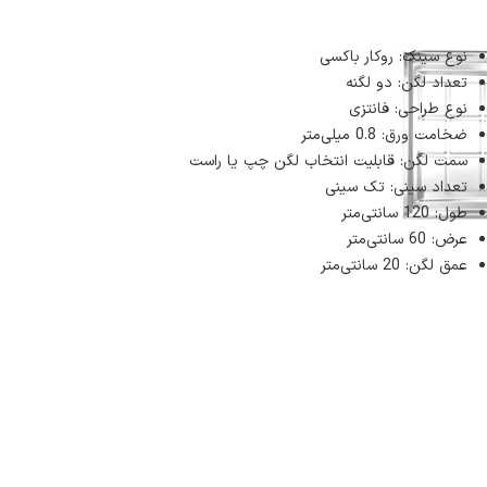
نوع سینک: روکار باکسی
تعداد لگن: دو لگنه
نوع طراحی: فانتزی
ضخامت ورق: 0.8 میلی‌متر
سمت لگن: قابلیت انتخاب لگن چپ یا راست
تعداد سینی: تک سینی
طول: 120 سانتی‌متر
عرض: 60 سانتی‌متر
عمق لگن: 20 سانتی‌متر