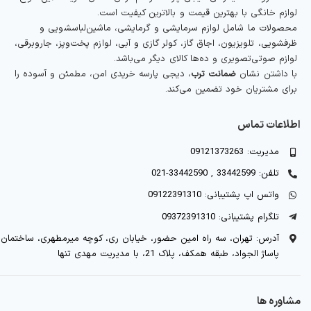
لوازم خانگی با بهترین قیمت و بالاترین کیفیت است.
محصولات ما شامل لوازم سرمایشی و گرمایشی، ماشین‌لباسشویی و
ظرفشویی، تلویزیون، اجاق گاز، کولر گازی و آبی، لوازم پخت‌وپز، جاروبرقی،
لوازم صوتی‌تصویری و ده‌ها کالای دیگر می‌باشد.
با داشتن نشان
ضمانت ترب
، دیجی پارسه خریدی امن، مطمئن و آسوده را
برای مشتریان خود تضمین می‌کند.
اطلاعات تماس
مدیریت: 09121373263
تلفن: 33442599 , 33442590-021
واتس اپ پشتیبانی: 09122391310
تلگرام پشتیبانی: 09372391310
آدرس: تهران، سه راه امین حضور، خیابان ری، کوچه میرمطهری، ساختمان
پاساژ الجواد، طبقه همکف، پلاک 21، با مدیریت مهدی تنها
مشاوره ها