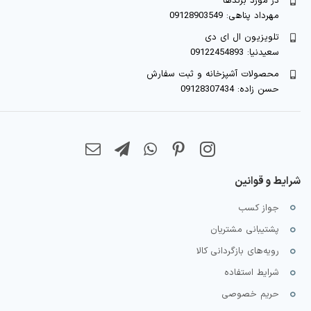
در مورد برندها
مهرداد پناهی: 09128903549
تلویزیون ال ای دی
سعیدنیا: 09122454893
محصولات آشپزخانه و ثبت سفارش
حسن زاده: 09128307434
شرایط و قوانین
جواز کسب
پشتیبانی مشتریان
رویه‌های بازگردانی کالا
شرایط استفاده
حریم خصوصی