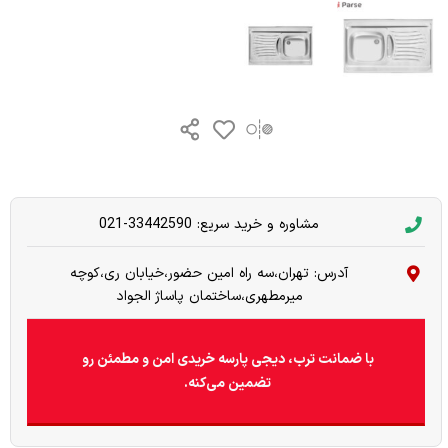
مشاوره و خرید سریع: 33442590-021
آدرس: تهران،سه راه امین حضور،خیابان ری،کوچه
میرمطهری،ساختمان پاساژ الجواد
با ضمانت ترب، دیجی پارسه خریدی امن و مطمئن رو
تضمین می‌کنه.