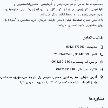
محصولات ما شامل لوازم سرمایشی و گرمایشی، ماشین‌لباسشویی و
ظرفشویی، تلویزیون، اجاق گاز، کولر گازی و آبی، لوازم پخت‌وپز، جاروبرقی،
لوازم صوتی‌تصویری و ده‌ها کالای دیگر می‌باشد.
با داشتن نشان
ضمانت ترب
، دیجی پارسه خریدی امن، مطمئن و آسوده را
برای مشتریان خود تضمین می‌کند.
اطلاعات تماس
مدیریت: 09121373263
تلفن: 33442599 , 33442590-021
واتس اپ پشتیبانی: 09122391310
تلگرام پشتیبانی: 09372391310
آدرس: تهران، سه راه امین حضور، خیابان ری، کوچه میرمطهری، ساختمان
پاساژ الجواد، طبقه همکف، پلاک 21، با مدیریت مهدی تنها
مشاوره ها