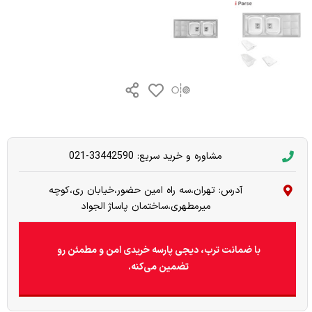
مشاوره و خرید سریع: 33442590-021
آدرس: تهران،سه راه امین حضور،خیابان ری،کوچه
میرمطهری،ساختمان پاساژ الجواد
با ضمانت ترب، دیجی پارسه خریدی امن و مطمئن رو
تضمین می‌کنه.