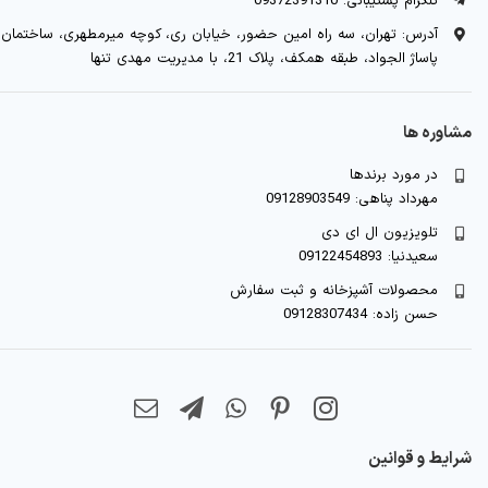
تلگرام پشتیبانی: 09372391310
آدرس: تهران، سه راه امین حضور، خیابان ری، کوچه میرمطهری، ساختمان
پاساژ الجواد، طبقه همکف، پلاک 21، با مدیریت مهدی تنها
مشاوره ها
در مورد برندها
مهرداد پناهی: 09128903549
تلویزیون ال ای دی
سعیدنیا: 09122454893
محصولات آشپزخانه و ثبت سفارش
حسن زاده: 09128307434
شرایط و قوانین